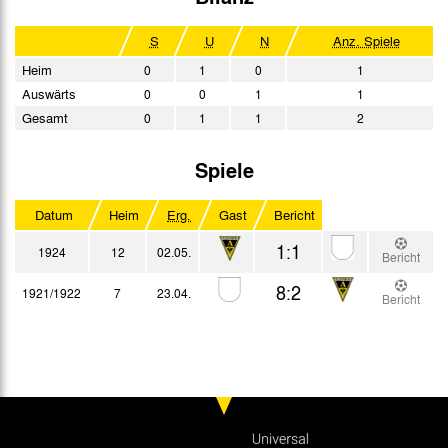
S
U
N
Anz. Spiele
Heim
0
1
0
1
Auswärts
0
0
1
1
Gesamt
0
1
1
2
Spiele
Datum
Heim
Erg.
Gast
Bericht
1:1
1924
12
02.05.
Bericht
8:2
1921/1922
7
23.04.
Bericht