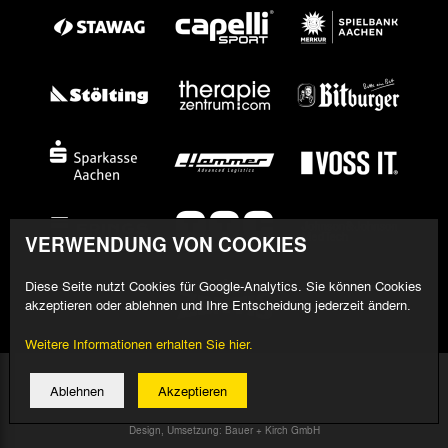
VERWENDUNG VON COOKIES
Diese Seite nutzt Cookies für Google-Analytics. Sie können Cookies
akzeptieren oder ablehnen und Ihre Entscheidung jederzeit ändern.
Weitere Informationen erhalten Sie hier.
© 2026 Alemannia Aachen - Alle Rechte vorbehalten
Ablehnen
Akzeptieren
Impressum/Datenschutz
Design, Umsetzung: Bauer + Kirch GmbH