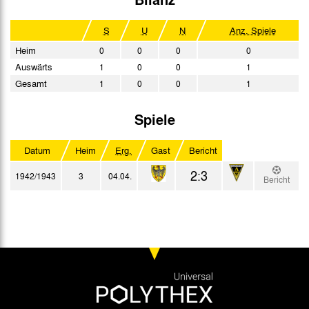
S
U
N
Anz. Spiele
Heim
0
0
0
0
Auswärts
1
0
0
1
Gesamt
1
0
0
1
Spiele
Datum
Heim
Erg.
Gast
Bericht
2:3
1942/1943
3
04.04.
Bericht