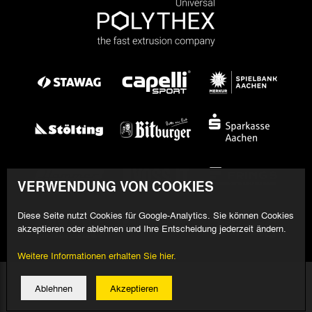
VERWENDUNG VON COOKIES
Diese Seite nutzt Cookies für Google-Analytics. Sie können Cookies
akzeptieren oder ablehnen und Ihre Entscheidung jederzeit ändern.
Weitere Informationen erhalten Sie hier.
© 2026 Alemannia Aachen - Alle Rechte vorbehalten
Ablehnen
Akzeptieren
Impressum/Datenschutz