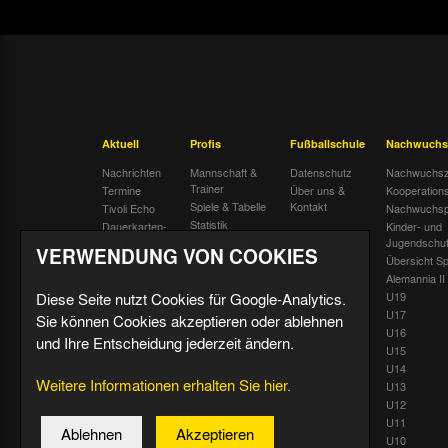
Aktuell
Profis
Fußballschule
Nachwuchs
Nachrichten
Mannschaft &
Datenschutz
Nachwuchsz
Trainer
Termine
Über uns &
Kooperation
Spiele & Tabelle
Kontakt
Tivoli Echo
Nachwuchsp
Statistik
Dauerkarten-
Kinder- und
Deal
Trainingsplan
Jugendschu
VERWENDUNG VON COOKIES
Radiostream
Geburtstage
Übersicht Sp
Alemannia II
Diese Seite nutzt Cookies für Google-Analytics.
U19
U17
Sie können Cookies akzeptieren oder ablehnen
U16
und Ihre Entscheidung jederzeit ändern.
U15
U14
Weitere Informationen erhalten Sie hier.
U13
U12
U11
Ablehnen
Akzeptieren
U10