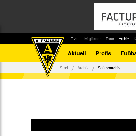
Tivoli
Mitglieder
Fans
Archiv
K
Stadion
Mitglied werden
Fan-Infos
Saisonar
Aktuell
Profis
Fußba
Stadiontouren
Downloads
Fanbeauftragte
Bilanz G
Stadionsprecher
Kontakt
Fanbeirat
Bilanz D
Start
Archiv
Saisonarchiv
Anreise
Fan-Klubs
Vereins-H
Tickets
Fanprojekt
Tivoli-His
Veranstaltungen
Ahnentaf
Team Tivoli
Akkreditierungen
Stadionordnung
Stadiongaststätte Klömpchensklub