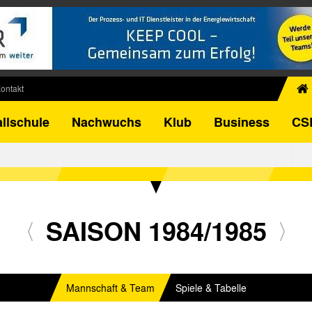
ontakt
chiv
llschule
Nachwuchs
Klub
Business
CS
egner
FB-Pokal
istorie
torie
el
SAISON 1984/1985
Mannschaft & Team
Spiele & Tabelle