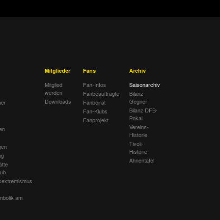
Mitglieder
Fans
Archiv
Mitglied
Fan-Infos
Saisonarchiv
werden
Fanbeauftragte
Bilanz
Downloads
Gegner
her
Fanbeirat
Bilanz DFB-
Fan-Klubs
Pokal
Fanprojekt
Vereins-
en
Historie
Tivoli-
gen
Historie
ng
Ahnentafel
ätte
lub
sextremismus
mbolik am