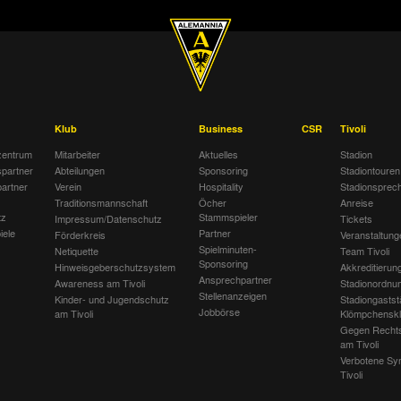
Klub
Business
CSR
Tivoli
entrum
Mitarbeiter
Aktuelles
Stadion
spartner
Abteilungen
Sponsoring
Stadiontouren
artner
Verein
Hospitality
Stadionsprec
Traditionsmannschaft
Öcher
Anreise
tz
Stammspieler
Impressum/Datenschutz
Tickets
iele
Partner
Förderkreis
Veranstaltung
Spielminuten-
Netiquette
Team Tivoli
Sponsoring
Hinweisgeberschutzsystem
Akkreditierun
Ansprechpartner
Awareness am Tivoli
Stadionordnu
Stellenanzeigen
Kinder- und Jugendschutz
Stadiongastst
Jobbörse
am Tivoli
Klömpchensk
Gegen Recht
am Tivoli
Verbotene Sy
Tivoli