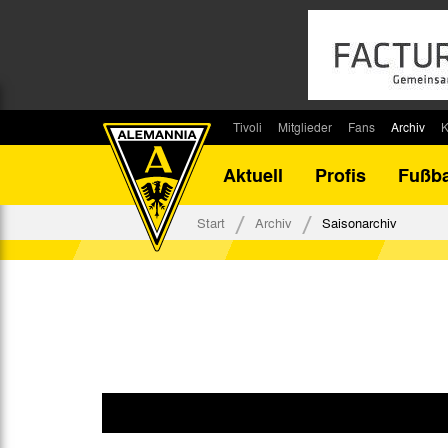
Tivoli
Mitglieder
Fans
Archiv
K
Stadion
Mitglied werden
Fan-Infos
Saisonar
Aktuell
Profis
Fußba
Stadiontouren
Downloads
Fanbeauftragte
Bilanz G
Stadionsprecher
Kontakt
Fanbeirat
Bilanz D
Start
Archiv
Saisonarchiv
Anreise
Fan-Klubs
Vereins-H
Tickets
Fanprojekt
Tivoli-His
Veranstaltungen
Ahnentaf
Team Tivoli
Akkreditierungen
Stadionordnung
Stadiongaststätte Klömpchensklub