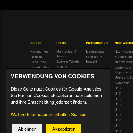
Aktuell
Profis
Fußballschule
Nachwuchs
Nachrichten
Mannschaft &
Datenschutz
Nachwuchsz
Trainer
Termine
Über uns &
Kooperation
Spiele & Tabelle
Kontakt
Tivoli Echo
Nachwuchsp
Statistik
Dauerkarten-
Kinder- und
Deal
Trainingsplan
Jugendschu
VERWENDUNG VON COOKIES
Radiostream
Geburtstage
Übersicht Sp
Alemannia II
Diese Seite nutzt Cookies für Google-Analytics.
U19
U17
Sie können Cookies akzeptieren oder ablehnen
U16
und Ihre Entscheidung jederzeit ändern.
U15
U14
Weitere Informationen erhalten Sie hier.
U13
U12
U11
Ablehnen
Akzeptieren
U10