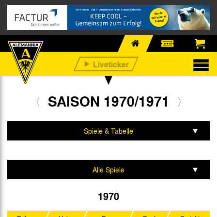
SAISON 1970/1971
Spiele & Tabelle
Mannschaft & Team
Alle Spiele
Regionalliga West
1970
DFB-Pokal Forts.