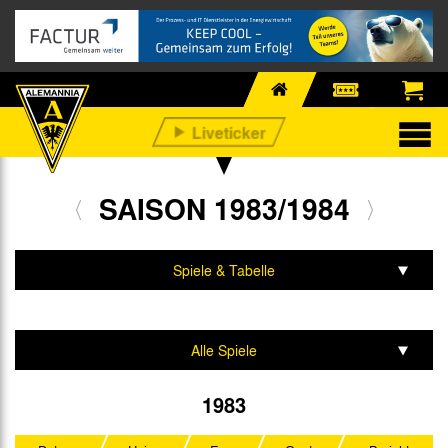
SAISON 1983/1984
Spiele & Tabelle
Mannschaft & Team
Alle Spiele
2. Bundesliga
1983
DFB-Pokal