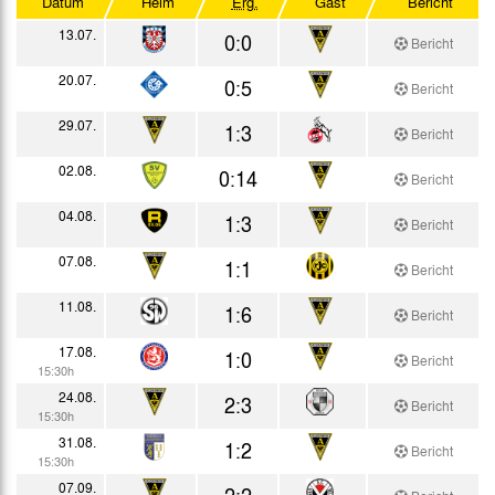
Datum
Heim
Erg.
Gast
Bericht
Testspiele
13.07.
0:0
Bericht
20.07.
0:5
Bericht
29.07.
1:3
Bericht
02.08.
0:14
Bericht
04.08.
1:3
Bericht
07.08.
1:1
Bericht
11.08.
1:6
Bericht
17.08.
1:0
Bericht
15:30h
24.08.
2:3
Bericht
15:30h
31.08.
1:2
Bericht
15:30h
07.09.
2:2