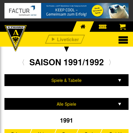
SAISON 1991/1992
Spiele & Tabelle
Mannschaft & Team
Alle Spiele
Kreispokal
1991
Oberliga Nordrhein