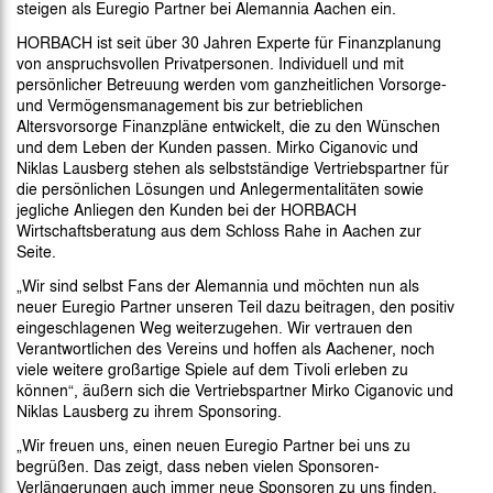
steigen als Euregio Partner bei Alemannia Aachen ein.
HORBACH ist seit über 30 Jahren Experte für Finanzplanung
von anspruchsvollen Privatpersonen. Individuell und mit
persönlicher Betreuung werden vom ganzheitlichen Vorsorge-
und Vermögensmanagement bis zur betrieblichen
Altersvorsorge Finanzpläne entwickelt, die zu den Wünschen
und dem Leben der Kunden passen. Mirko Ciganovic und
Niklas Lausberg stehen als selbstständige Vertriebspartner für
die persönlichen Lösungen und Anlegermentalitäten sowie
jegliche Anliegen den Kunden bei der HORBACH
Wirtschaftsberatung aus dem Schloss Rahe in Aachen zur
Seite.
„Wir sind selbst Fans der Alemannia und möchten nun als
neuer Euregio Partner unseren Teil dazu beitragen, den positiv
eingeschlagenen Weg weiterzugehen. Wir vertrauen den
Verantwortlichen des Vereins und hoffen als Aachener, noch
viele weitere großartige Spiele auf dem Tivoli erleben zu
können“, äußern sich die Vertriebspartner Mirko Ciganovic und
Niklas Lausberg zu ihrem Sponsoring.
„Wir freuen uns, einen neuen Euregio Partner bei uns zu
begrüßen. Das zeigt, dass neben vielen Sponsoren-
Verlängerungen auch immer neue Sponsoren zu uns finden.