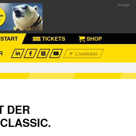
START
TICKETS
SHOP
R
T DER
CLASSIC.