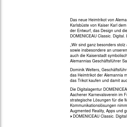
Gegen Rechtsextremismus am Tivoli
Verbotene Symbolik am Tivoli
Das neue Heimtrikot von Alemann
Karlsbüste von Kaiser Karl dem 
der Entwurf, das Design und die
DOMENICEAU Classic. Digital. 
„Wir sind ganz besonders stolz
sowie insbesondere an unseren 
auch die Kaiserstadt symbolisch
Alemannias Geschäftsführer Sas
Dominik Welters, Geschäftsführ
das Heimtrikot der Alemannia mi
das Trikot kaufen und damit au
Die Digitalagentur DOMENICEAU 
Aachener Karnevalsverein im F
strategische Lösungen für die 
Kommunikationslösungen nimmt d
Augmented Reality, Apps und gr
DOMENICEAU Classic. Digital.