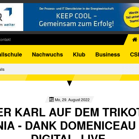
ontakt
chiv
llschule
Nachwuchs
Klub
Business
CS
egner
FB-Pokal
ils
istorie
torie
el
Mo, 29. August 2022
ER KARL AUF DEM TRIKO
IA - DANK DOMENICEAU 
DIGITAL. LIVE.