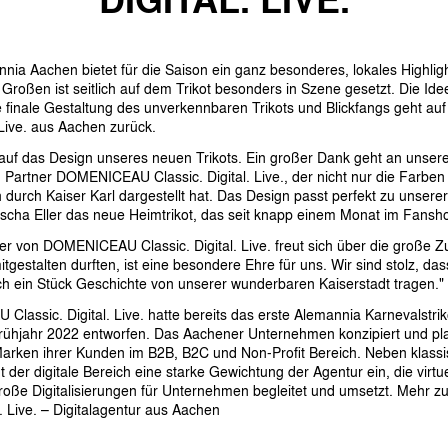
ia Aachen bietet für die Saison ein ganz besonderes, lokales Highligh
Großen ist seitlich auf dem Trikot besonders in Szene gesetzt. Die Ide
 finale Gestaltung des unverkennbaren Trikots und Blickfangs geht auf 
Live. aus Aachen zurück.
 auf das Design unseres neuen Trikots. Ein großer Dank geht an unse
Partner DOMENICEAU Classic. Digital. Live., der nicht nur die Farben
 durch Kaiser Karl dargestellt hat. Das Design passt perfekt zu unser
cha Eller das neue Heimtrikot, das seit knapp einem Monat im Fanshop
er von DOMENICEAU Classic. Digital. Live. freut sich über die große 
tgestalten durften, ist eine besondere Ehre für uns. Wir sind stolz, da
ch ein Stück Geschichte von unserer wunderbaren Kaiserstadt tragen."
Classic. Digital. Live. hatte bereits das erste Alemannia Karnevalstr
rühjahr 2022 entworfen. Das Aachener Unternehmen konzipiert und pla
Marken ihrer Kunden im B2B, B2C und Non-Profit Bereich. Neben klass
er digitale Bereich eine starke Gewichtung der Agentur ein, die virt
oße Digitalisierungen für Unternehmen begleitet und umsetzt. Mehr zur
 Live. – Digitalagentur aus Aachen