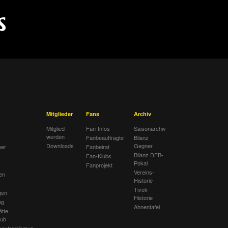
Mitglieder
Fans
Archiv
Mitglied
Fan-Infos
Saisonarchiv
werden
Fanbeauftragte
Bilanz
Downloads
Gegner
her
Fanbeirat
Bilanz DFB-
Fan-Klubs
Pokal
Fanprojekt
Vereins-
en
Historie
Tivoli-
gen
Historie
ng
Ahnentafel
ätte
lub