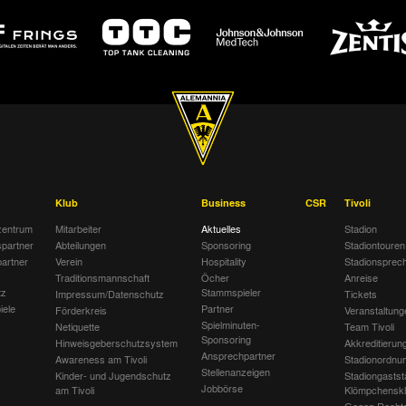
Klub
Business
CSR
Tivoli
entrum
Mitarbeiter
Aktuelles
Stadion
spartner
Abteilungen
Sponsoring
Stadiontouren
artner
Verein
Hospitality
Stadionsprec
Traditionsmannschaft
Öcher
Anreise
tz
Stammspieler
Impressum/Datenschutz
Tickets
iele
Partner
Förderkreis
Veranstaltung
Spielminuten-
Netiquette
Team Tivoli
Sponsoring
Hinweisgeberschutzsystem
Akkreditierun
Ansprechpartner
Awareness am Tivoli
Stadionordnu
Stellenanzeigen
Kinder- und Jugendschutz
Stadiongastst
Jobbörse
am Tivoli
Klömpchensk