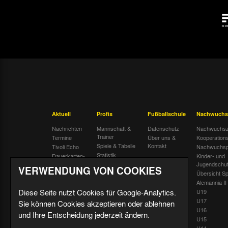
Aktuell
Profis
Fußballschule
Nachwuchs
Nachrichten
Mannschaft &
Datenschutz
Nachwuchsz
Trainer
Termine
Über uns &
Kooperation
Spiele & Tabelle
Kontakt
Tivoli Echo
Nachwuchsp
Statistik
Dauerkarten-
Kinder- und
Deal
Trainingsplan
Jugendschu
VERWENDUNG VON COOKIES
Radiostream
Geburtstage
Übersicht Sp
Alemannia II
Diese Seite nutzt Cookies für Google-Analytics.
U19
U17
Sie können Cookies akzeptieren oder ablehnen
U16
und Ihre Entscheidung jederzeit ändern.
U15