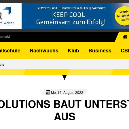
ontakt
chiv
llschule
Nachwuchs
Klub
Business
CS
egner
FB-Pokal
ils
istorie
torie
el
Mo, 15. August 2022
OLUTIONS BAUT UNTER
AUS