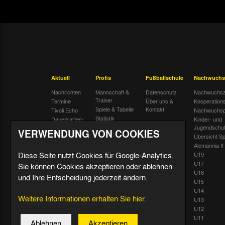
Aktuell
Profis
Fußballschule
Nachwuchs
Nachrichten
Mannschaft &
Datenschutz
Nachwuchsz
Trainer
Termine
Über uns &
Kooperation
Spiele & Tabelle
Kontakt
Tivoli Echo
Nachwuchsp
Statistik
Dauerkarten-
Kinder- und
Deal
Trainingsplan
Jugendschu
VERWENDUNG VON COOKIES
Radiostream
Geburtstage
Übersicht Sp
Alemannia II
Diese Seite nutzt Cookies für Google-Analytics.
U19
U17
Sie können Cookies akzeptieren oder ablehnen
U16
und Ihre Entscheidung jederzeit ändern.
U15
U14
Weitere Informationen erhalten Sie hier.
U13
U12
U11
Ablehnen
Akzeptieren