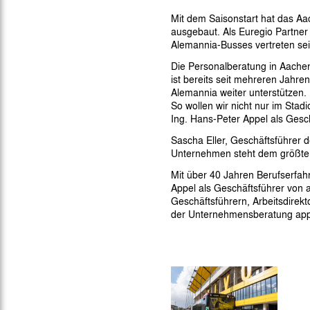
Gegen Rechtsextremismus am Tivoli
Mit dem Saisonstart hat das Aa
Verbotene Symbolik am Tivoli
ausgebaut. Als Euregio Partner
Alemannia-Busses vertreten sei
Die Personalberatung in Aachen
ist bereits seit mehreren Jahren
Alemannia weiter unterstützen.
So wollen wir nicht nur im Stad
Ing. Hans-Peter Appel als Gesc
Sascha Eller, Geschäftsführer d
Unternehmen steht dem größten
Mit über 40 Jahren Berufserfah
Appel als Geschäftsführer von 
Geschäftsführern, Arbeitsdirek
der Unternehmensberatung appel