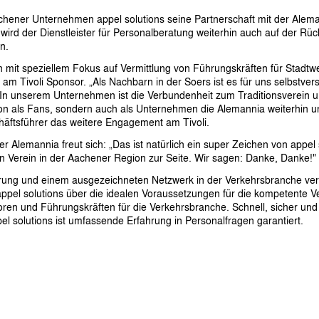
chener Unternehmen appel solutions seine Partnerschaft mit der Alema
 wird der Dienstleister für Personalberatung weiterhin auch auf der R
n.
 mit speziellem Fokus auf Vermittlung von Führungskräften für Stadtw
 am Tivoli Sponsor. „Als Nachbarn in der Soers ist es für uns selbstver
 In unserem Unternehmen ist die Verbundenheit zum Traditionsverein un
ion als Fans, sondern auch als Unternehmen die Alemannia weiterhin unte
häftsführer das weitere Engagement am Tivoli.
er Alemannia freut sich: „Das ist natürlich ein super Zeichen von appel
 Verein in der Aachener Region zur Seite. Wir sagen: Danke, Danke!"
rung und einem ausgezeichneten Netzwerk in der Verkehrsbranche verf
appel solutions über die idealen Voraussetzungen für die kompetente V
toren und Führungskräften für die Verkehrsbranche. Schnell, sicher und
 solutions ist umfassende Erfahrung in Personalfragen garantiert.