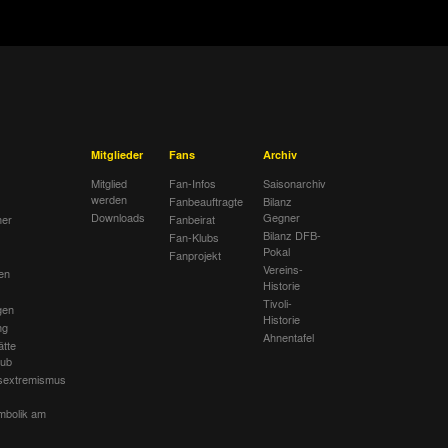
Mitglieder
Fans
Archiv
Mitglied
Fan-Infos
Saisonarchiv
werden
Fanbeauftragte
Bilanz
Downloads
Gegner
her
Fanbeirat
Bilanz DFB-
Fan-Klubs
Pokal
Fanprojekt
Vereins-
en
Historie
Tivoli-
gen
Historie
ng
Ahnentafel
ätte
lub
sextremismus
mbolik am