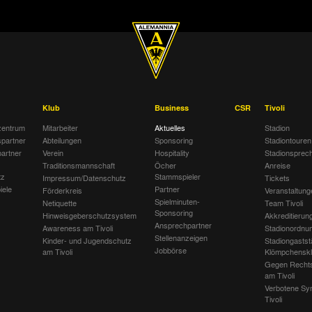
Klub
Business
CSR
Tivoli
entrum
Mitarbeiter
Aktuelles
Stadion
spartner
Abteilungen
Sponsoring
Stadiontouren
artner
Verein
Hospitality
Stadionsprec
Traditionsmannschaft
Öcher
Anreise
tz
Stammspieler
Impressum/Datenschutz
Tickets
iele
Partner
Förderkreis
Veranstaltung
Spielminuten-
Netiquette
Team Tivoli
Sponsoring
Hinweisgeberschutzsystem
Akkreditierun
Ansprechpartner
Awareness am Tivoli
Stadionordnu
Stellenanzeigen
Kinder- und Jugendschutz
Stadiongastst
Jobbörse
am Tivoli
Klömpchensk
Gegen Recht
am Tivoli
Verbotene Sy
Tivoli