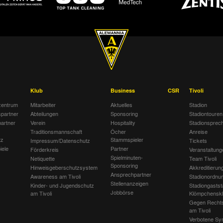
Klub
Business
CSR
Tivoli
entrum
Mitarbeiter
Aktuelles
Stadion
spartner
Abteilungen
Sponsoring
Stadiontouren
artner
Verein
Hospitality
Stadionsprec
Traditionsmannschaft
Öcher
Anreise
tz
Stammspieler
Impressum/Datenschutz
Tickets
iele
Partner
Förderkreis
Veranstaltung
Spielminuten-
Netiquette
Team Tivoli
Sponsoring
Hinweisgeberschutzsystem
Akkreditierun
Ansprechpartner
Awareness am Tivoli
Stadionordnu
Stellenanzeigen
Kinder- und Jugendschutz
Stadiongastst
Jobbörse
am Tivoli
Klömpchensk
Gegen Recht
am Tivoli
Verbotene Sy