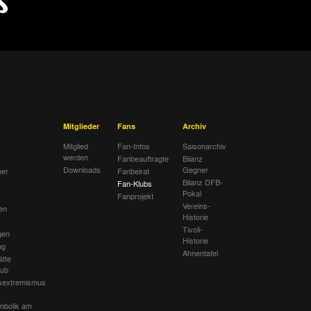
Mitglieder
Fans
Archiv
Mitglied
Fan-Infos
Saisonarchiv
werden
Fanbeauftragte
Bilanz
Downloads
Gegner
her
Fanbeirat
Bilanz DFB-
Fan-Klubs
Pokal
Fanprojekt
Vereins-
en
Historie
Tivoli-
gen
Historie
ng
Ahnentafel
ätte
lub
sextremismus
mbolik am