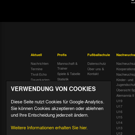
Aktuell
Profis
Fußballschule
Nachwuchs
Nachrichten
Mannschaft &
Datenschutz
Nachwuchsz
Trainer
Termine
Über uns &
Kooperation
Spiele & Tabelle
Kontakt
Tivoli Echo
Nachwuchsp
Statistik
Dauerkarten-
Kinder- und
Deal
Trainingsplan
Jugendschu
VERWENDUNG VON COOKIES
Radiostream
Geburtstage
Übersicht Sp
Alemannia II
Diese Seite nutzt Cookies für Google-Analytics.
U19
U17
Sie können Cookies akzeptieren oder ablehnen
U16
und Ihre Entscheidung jederzeit ändern.
U15
U14
Weitere Informationen erhalten Sie hier.
U13
U12