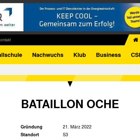
ontakt
chiv
llschule
Nachwuchs
Klub
Business
CS
egner
FB-Pokal
istorie
torie
el
BATAILLON OCHE
Gründung
21. März 2022
Standort
S3