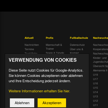
Aktuell
Profis
Fußballschule
Nachwuchs
Nachrichten
Mannschaft &
Datenschutz
Nachwuchsz
Trainer
Termine
Über uns &
Kooperation
Spiele & Tabelle
Kontakt
Tivoli Echo
Nachwuchsp
Statistik
Dauerkarten-
Kinder- und
VERWENDUNG VON COOKIES
Deal
Trainingsplan
Jugendschu
Radiostream
Geburtstage
Übersicht Sp
Diese Seite nutzt Cookies für Google-Analytics.
Alemannia II
U19
Sie können Cookies akzeptieren oder ablehnen
U17
und Ihre Entscheidung jederzeit ändern.
U16
U15
Weitere Informationen erhalten Sie hier.
U14
U13
U12
Ablehnen
Akzeptieren
U11