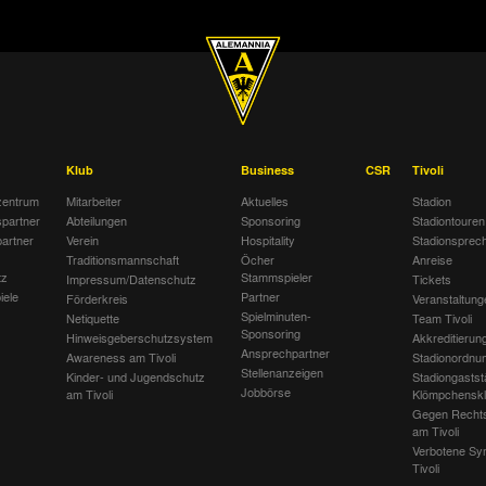
Klub
Business
CSR
Tivoli
entrum
Mitarbeiter
Aktuelles
Stadion
spartner
Abteilungen
Sponsoring
Stadiontouren
artner
Verein
Hospitality
Stadionsprec
Traditionsmannschaft
Öcher
Anreise
tz
Stammspieler
Impressum/Datenschutz
Tickets
iele
Partner
Förderkreis
Veranstaltung
Spielminuten-
Netiquette
Team Tivoli
Sponsoring
Hinweisgeberschutzsystem
Akkreditierun
Ansprechpartner
Awareness am Tivoli
Stadionordnu
Stellenanzeigen
Kinder- und Jugendschutz
Stadiongastst
Jobbörse
am Tivoli
Klömpchensk
Gegen Recht
am Tivoli
Verbotene Sy
Tivoli