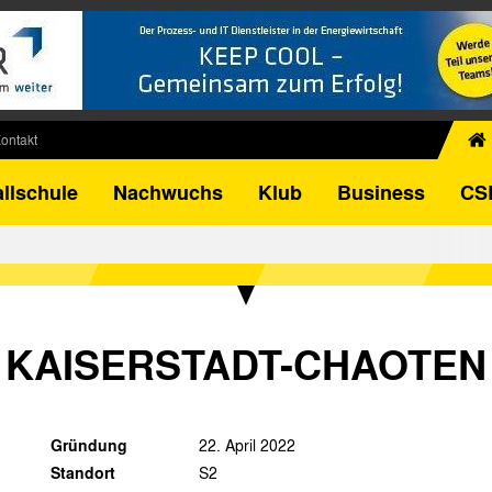
ontakt
chiv
llschule
Nachwuchs
Klub
Business
CS
egner
FB-Pokal
istorie
torie
el
KAISERSTADT-CHAOTEN
Gründung
22. April 2022
Standort
S2