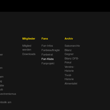
Mitglieder
Fans
Archiv
Mitglied
Fan-Infos
Saisonarchiv
werden
Fanbeauftragte
Bilanz
Downloads
Gegner
her
Fanbeirat
Bilanz DFB-
Fan-Klubs
Pokal
Fanprojekt
Vereins-
en
Historie
Tivoli-
gen
Historie
ng
Ahnentafel
ätte
lub
sextremismus
mbolik am