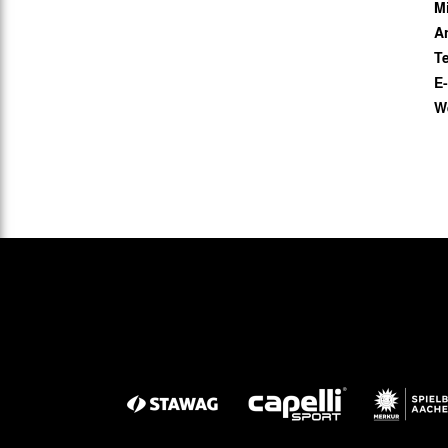
Mi
Gegen Rechtsextremismus am Tivoli
A
Verbotene Symbolik am Tivoli
T
E-
W