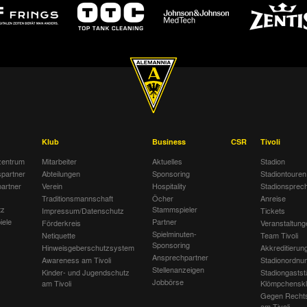
Klub
Business
CSR
Tivoli
entrum
Mitarbeiter
Aktuelles
Stadion
spartner
Abteilungen
Sponsoring
Stadiontouren
artner
Verein
Hospitality
Stadionsprec
Traditionsmannschaft
Öcher
Anreise
tz
Stammspieler
Impressum/Datenschutz
Tickets
iele
Partner
Förderkreis
Veranstaltung
Spielminuten-
Netiquette
Team Tivoli
Sponsoring
Hinweisgeberschutzsystem
Akkreditierun
Ansprechpartner
Awareness am Tivoli
Stadionordnu
Stellenanzeigen
Kinder- und Jugendschutz
Stadiongastst
Jobbörse
am Tivoli
Klömpchensk
Gegen Recht
am Tivoli