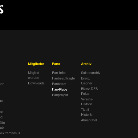
Mitglieder
Fans
Archiv
Mitglied
Fan-Infos
Saisonarchiv
werden
Fanbeauftragte
Bilanz
Downloads
Gegner
her
Fanbeirat
Bilanz DFB-
Fan-Klubs
Pokal
Fanprojekt
Vereins-
en
Historie
Tivoli-
gen
Historie
ng
Ahnentafel
ätte
lub
sextremismus