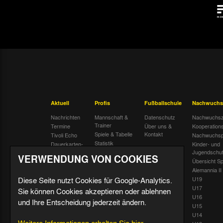
Aktuell
Profis
Fußballschule
Nachwuchs
Nachrichten
Mannschaft &
Datenschutz
Nachwuchsz
Trainer
Termine
Über uns &
Kooperation
Spiele & Tabelle
Kontakt
Tivoli Echo
Nachwuchsp
Statistik
Dauerkarten-
Kinder- und
Deal
Trainingsplan
Jugendschu
VERWENDUNG VON COOKIES
Radiostream
Geburtstage
Übersicht Sp
Alemannia II
Diese Seite nutzt Cookies für Google-Analytics.
U19
U17
Sie können Cookies akzeptieren oder ablehnen
U16
und Ihre Entscheidung jederzeit ändern.
U15
U14