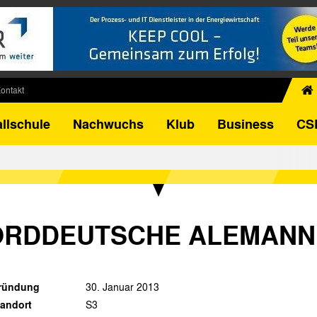
ontakt
chiv
llschule
Nachwuchs
Klub
Business
CS
egner
FB-Pokal
istorie
torie
el
ORDDEUTSCHE ALEMANN
ründung
30. Januar 2013
tandort
S3