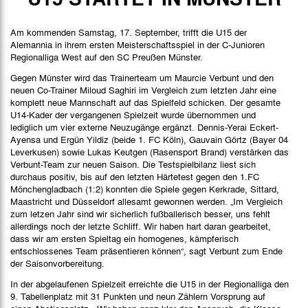
Spielbericht
Am kommenden Samstag, 17. September, trifft die U15 der
Alemannia in ihrem ersten Meisterschaftsspiel in der C-Junioren
Regionalliga West auf den SC Preußen Münster.
Gegen Münster wird das Trainerteam um Maurcie Verbunt und den
neuen Co-Trainer Miloud Saghiri im Vergleich zum letzten Jahr eine
komplett neue Mannschaft auf das Spielfeld schicken. Der gesamte
U14-Kader der vergangenen Spielzeit wurde übernommen und
lediglich um vier externe Neuzugänge ergänzt. Dennis-Yerai Eckert-
Ayensa und Ergün Yildiz (beide 1. FC Köln), Gauvain Görtz (Bayer 04
Leverkusen) sowie Lukas Keutgen (Rasensport Brand) verstärken das
Verbunt-Team zur neuen Saison. Die Testspielbilanz liest sich
durchaus positiv, bis auf den letzten Härtetest gegen den 1.FC
Mönchengladbach (1:2) konnten die Spiele gegen Kerkrade, Sittard,
Maastricht und Düsseldorf allesamt gewonnen werden. „Im Vergleich
zum letzen Jahr sind wir sicherlich fußballerisch besser, uns fehlt
allerdings noch der letzte Schliff. Wir haben hart daran gearbeitet,
dass wir am ersten Spieltag ein homogenes, kämpferisch
entschlossenes Team präsentieren können“, sagt Verbunt zum Ende
der Saisonvorbereitung.
In der abgelaufenen Spielzeit erreichte die U15 in der Regionalliga den
9. Tabellenplatz mit 31 Punkten und neun Zählern Vorsprung auf