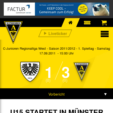
C-Junioren Regionalliga West - Saison 2011/2012 - 1. Spieltag
- Samstag
17.09.2011 - 15:00 Uhr
1
3
(0)
(0)
Vorbericht
Spieldaten
U15 STARTET IN MÜNSTER