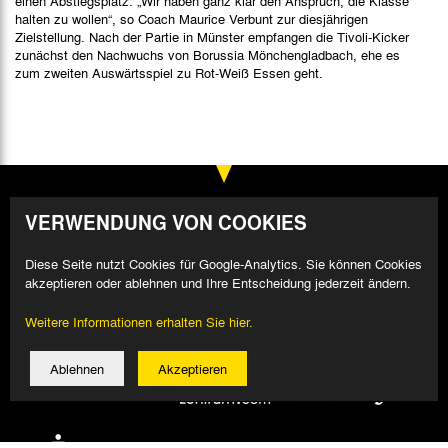
einen Abstiegsplatz. „Wir haben ganz klar den Anspruch, die Klasse
halten zu wollen“, so Coach Maurice Verbunt zur diesjährigen
Zielstellung. Nach der Partie in Münster empfangen die Tivoli-Kicker
zunächst den Nachwuchs von Borussia Mönchengladbach, ehe es
zum zweiten Auswärtsspiel zu Rot-Weiß Essen geht.
VERWENDUNG VON COOKIES
Diese Seite nutzt Cookies für Google-Analytics. Sie können Cookies
akzeptieren oder ablehnen und Ihre Entscheidung jederzeit ändern.
Weitere Informationen erhalten Sie hier.
Ablehnen
Akzeptieren