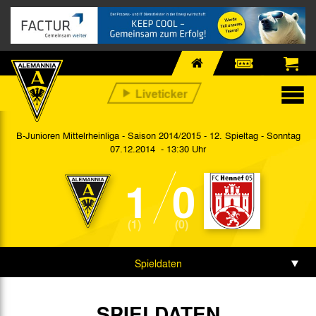
B-Junioren Mittelrheinliga - Saison 2014/2015 - 12. Spieltag
- Sonntag
07.12.2014 - 13:30 Uhr
1
0
(1)
(0)
Spieldaten
Spielbericht
SPIELDATEN