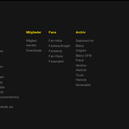
Mitglieder
Fans
Archiv
Mitglied
Fan-Infos
Saisonarchiv
werden
Fanbeauftragte
Bilanz
Downloads
Gegner
her
Fanbeirat
Bilanz DFB-
Fan-Klubs
Pokal
Fanprojekt
Vereins-
en
Historie
Tivoli-
gen
Historie
ng
Ahnentafel
ätte
lub
sextremismus
mbolik am