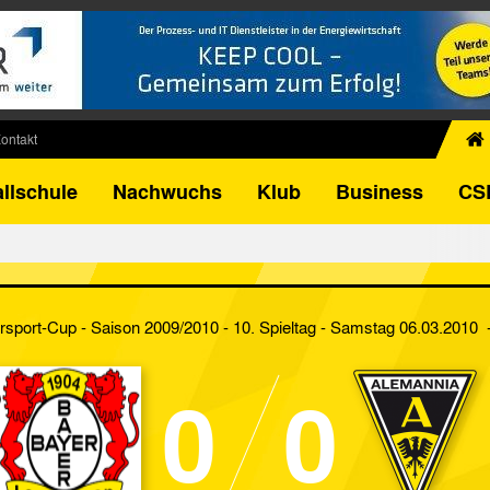
ontakt
chiv
llschule
Nachwuchs
Klub
Business
CS
egner
FB-Pokal
istorie
torie
sport-Cup - Saison 2009/2010 - 10. Spieltag
- Samstag 06.03.2010 -
el
0
0