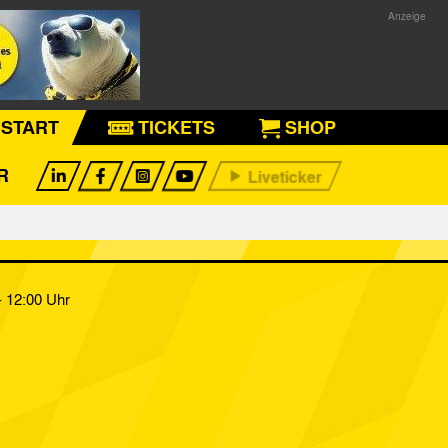
START
TICKETS
SHOP
R
 12:00 Uhr