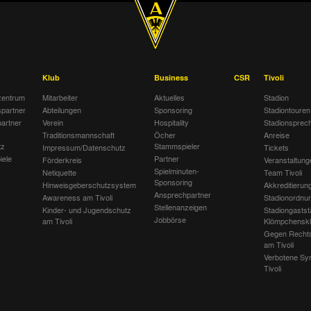
Klub
Business
CSR
Tivoli
entrum
Mitarbeiter
Aktuelles
Stadion
spartner
Abteilungen
Sponsoring
Stadiontouren
artner
Verein
Hospitality
Stadionsprec
Traditionsmannschaft
Öcher
Anreise
tz
Stammspieler
Impressum/Datenschutz
Tickets
iele
Partner
Förderkreis
Veranstaltung
Spielminuten-
Netiquette
Team Tivoli
Sponsoring
Hinweisgeberschutzsystem
Akkreditierun
Ansprechpartner
Awareness am Tivoli
Stadionordnu
Stellenanzeigen
Kinder- und Jugendschutz
Stadiongastst
Jobbörse
am Tivoli
Klömpchensk
Gegen Recht
am Tivoli
Verbotene Sy
Tivoli