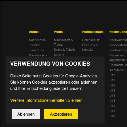
Aktuell
Profis
Fußballschule
Nachwuchs
Nachrichten
Mannschaft &
Datenschutz
Nachwuchsz
Trainer
Termine
Über uns &
Kooperation
Spiele & Tabelle
Kontakt
Tivoli Echo
Nachwuchsp
Statistik
Dauerkarten-
Kinder- und
Deal
Trainingsplan
Jugendschu
VERWENDUNG VON COOKIES
Radiostream
Geburtstage
Übersicht Sp
Alemannia II
Diese Seite nutzt Cookies für Google-Analytics.
U19
U17
Sie können Cookies akzeptieren oder ablehnen
U16
und Ihre Entscheidung jederzeit ändern.
U15
U14
Weitere Informationen erhalten Sie hier.
U13
U12
U11
Ablehnen
Akzeptieren
U10