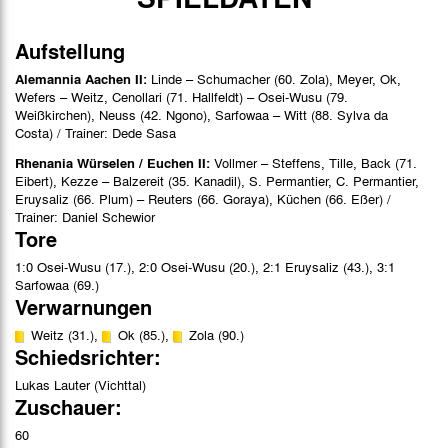
Aufstellung
Alemannia Aachen II:
Linde – Schumacher (60. Zola), Meyer, Ok,
Wefers – Weitz, Cenollari (71. Hallfeldt) – Osei-Wusu (79.
Weißkirchen), Neuss (42. Ngono), Sarfowaa – Witt (88. Sylva da
Costa) / Trainer: Dede Sasa
Rhenania Würselen / Euchen II:
Vollmer – Steffens, Tille, Back (71.
Eibert), Kezze – Balzereit (35. Kanadil), S. Permantier, C. Permantier,
Eruysaliz (66. Plum) – Reuters (66. Goraya), Küchen (66. Eßer) /
Trainer: Daniel Schewior
Tore
1:0 Osei-Wusu (17.), 2:0 Osei-Wusu (20.), 2:1 Eruysaliz (43.), 3:1
Sarfowaa (69.)
Verwarnungen
Weitz (31.),
Ok (85.),
Zola (90.)
Schiedsrichter:
Lukas Lauter (Vichttal)
Zuschauer:
60