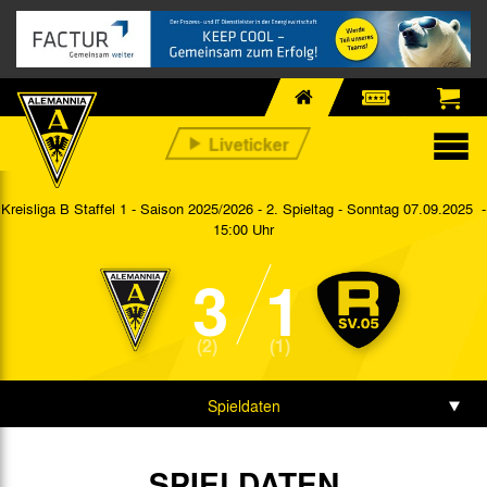
Kreisliga B Staffel 1 - Saison 2025/2026 - 2. Spieltag
- Sonntag 07.09.2025 -
15:00 Uhr
3
1
(2)
(1)
Spieldaten
Spielbericht
SPIELDATEN