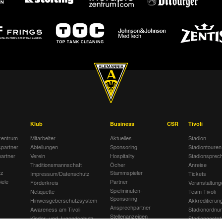
Klub
Business
CSR
Tivoli
entrum
Mitarbeiter
Aktuelles
Stadion
spartner
Abteilungen
Sponsoring
Stadiontouren
artner
Verein
Hospitality
Stadionsprec
Traditionsmannschaft
Öcher
Anreise
tz
Stammspieler
Impressum/Datenschutz
Tickets
iele
Partner
Förderkreis
Veranstaltung
Spielminuten-
Netiquette
Team Tivoli
Sponsoring
Hinweisgeberschutzsystem
Akkreditierun
Ansprechpartner
Awareness am Tivoli
Stadionordnu
Stellenanzeigen
Kinder- und Jugendschutz
Stadiongastst