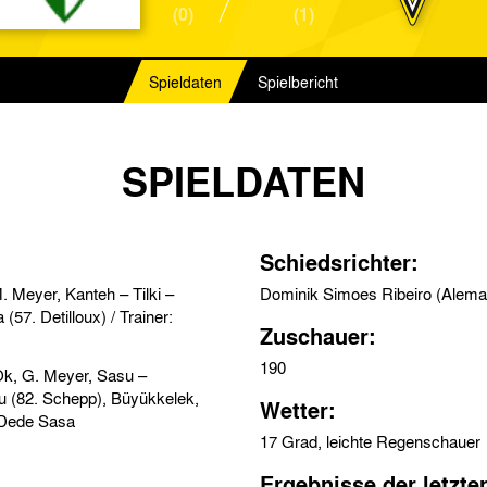
(0)
(1)
Spieldaten
Spielbericht
SPIELDATEN
Schiedsrichter:
. Meyer, Kanteh – Tilki –
Dominik Simoes Ribeiro (Alema
illoux) / Trainer:
Zuschauer:
190
Ok, G. Meyer, Sasu –
u (82. Schepp), Büyükkelek,
Wetter:
Sarfowaa (74. Hallfeldt) – Zola (46. Neuss) / Trainer: Dede Sasa
17 Grad, leichte Regenschauer
Ergebnisse der letzte