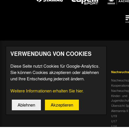
VERWENDUNG VON COOKIES
Diese Seite nutzt Cookies für Google-Analytics.
Sie können Cookies akzeptieren oder ablehnen
Aktuell
Profis
Fußballschule
Nachwuchs
und Ihre Entscheidung jederzeit ändern.
Nachrichten
Mannschaft &
Datenschutz
Nachwuchsz
Trainer
Termine
Über uns &
Kooperation
Weitere Informationen erhalten Sie hier.
Spiele & Tabelle
Kontakt
Tivoli Echo
Nachwuchsp
Statistik
Dauerkarten-
Kinder- und
Deal
Trainingsplan
Jugendschu
Ablehnen
Akzeptieren
Radiostream
Geburtstage
Übersicht Sp
Alemannia II
U19
U17
U16