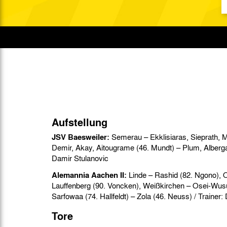
Gegen Rechtsextremismus am Tivoli
Verbotene Symbolik am Tivoli
Aufstellung
JSV Baesweiler:
Semerau – Ekklisiaras, Sieprath, M
Demir, Akay, Aitougrame (46. Mundt) – Plum, Alberga (57. Det
Damir Stulanovic
Alemannia Aachen II:
Linde – Rashid (82. Ngono), 
Lauffenberg (90. Voncken), Weißkirchen – Osei-Wus
Tore