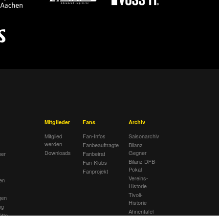
Mitglieder
Fans
Archiv
Mitglied
Fan-Infos
Saisonarchiv
werden
Fanbeauftragte
Bilanz
Downloads
Gegner
her
Fanbeirat
Bilanz DFB-
Fan-Klubs
Pokal
Fanprojekt
Vereins-
en
Historie
Tivoli-
gen
Historie
ng
Ahnentafel
ätte