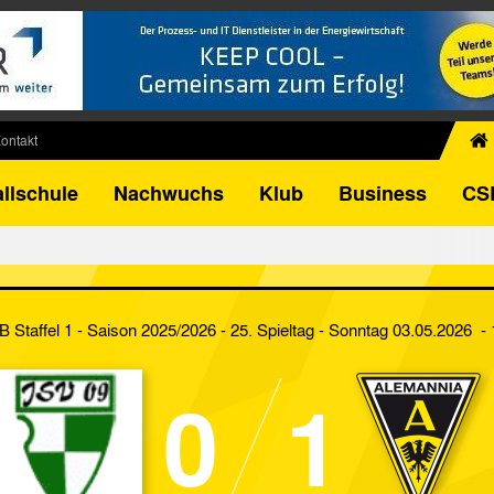
ontakt
chiv
llschule
Nachwuchs
Klub
Business
CS
egner
FB-Pokal
istorie
torie
 B Staffel 1 - Saison 2025/2026 - 25. Spieltag
- Sonntag 03.05.2026 - 
el
0
1