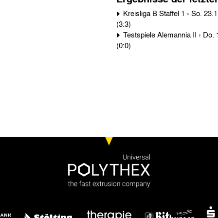
Kreisliga B Staffel 1 › So. 23.11.25 › Alemannia Aachen II - JSV Baesweiler 5:5
(3:3)
Testspiele Alemannia II › Do. 11.08.22 › JSV Baesweiler - Alemannia Aachen II 0:1
(0:0)