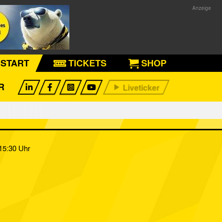
START
TICKETS
SHOP
R
15:30 Uhr