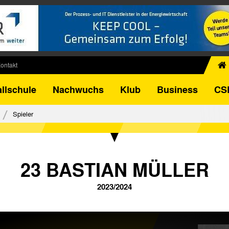
ontakt
chiv
llschule
Nachwuchs
Klub
Business
CS
egner
FB-Pokal
Spieler
istorie
torie
el
23 BASTIAN MÜLLER
2023/2024