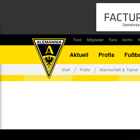
Tivoli
Mitglieder
Fans
Archiv
K
Stadion
Mitglied werden
Fan-Infos
Saisonar
Aktuell
Profis
Fußba
Stadiontouren
Downloads
Fanbeauftragte
Bilanz G
Stadionsprecher
Kontakt
Fanbeirat
Bilanz D
Start
Profis
Mannschaft & Trainer
Anreise
Fan-Klubs
Vereins-H
Tickets
Fanprojekt
Tivoli-His
Veranstaltungen
Ahnentaf
Team Tivoli
Akkreditierungen
Stadionordnung
Stadiongaststätte Klömpchensklub