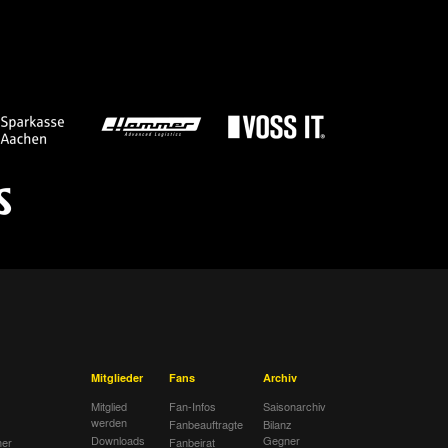
Mitglieder
Fans
Archiv
Mitglied
Fan-Infos
Saisonarchiv
werden
Fanbeauftragte
Bilanz
Downloads
Gegner
her
Fanbeirat