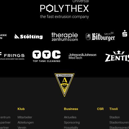
Klub
Business
CSR
Tivoli
entrum
Mitarbeiter
Aktuelles
Stadion
spartner
Abteilungen
Sponsoring
Stadiontouren
artner
Verein
Hospitality
Stadionsprec