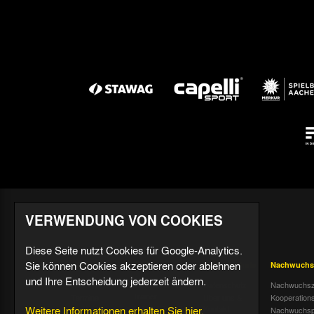
VERWENDUNG VON COOKIES
Diese Seite nutzt Cookies für Google-Analytics.
Sie können Cookies akzeptieren oder ablehnen
Aktuell
Profis
Fußballschule
Nachwuchs
und Ihre Entscheidung jederzeit ändern.
Nachrichten
Mannschaft &
Datenschutz
Nachwuchsz
Trainer
Termine
Über uns &
Kooperation
Weitere Informationen erhalten Sie hier.
Spiele & Tabelle
Kontakt
Tivoli Echo
Nachwuchsp