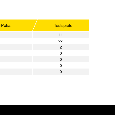
r-Pokal
Testspiele
11
551
2
0
0
0
0