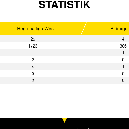
STATISTIK
Regionalliga West
Bitburge
25
4
1723
306
1
1
2
0
4
1
0
0
2
0