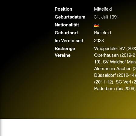
Gegen Rechtsextremismus am Tivoli
Position
Mittelfeld
Verbotene Symbolik am Tivoli
Geburtsdatum
31. Juli 1991
Nationalität
Geburtsort
Bielefeld
Im Verein seit
2023
Bisherige
Wuppertaler SV (202
Vereine
Oberhausen (2019-21
19), SV Waldhof Man
Alemannia Aachen (2
Düsseldorf (2012-14
(2011-12), SC Verl (
Paderborn (bis 2009),