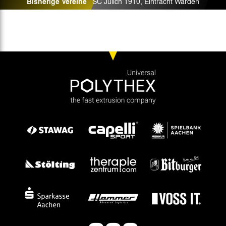
Bisherige Vereine
SC Jülich 1910, Eintracht Warden