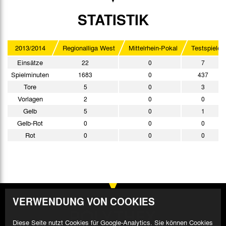
STATISTIK
2013/2014
Regionalliga West
Mittelrhein-Pokal
Testspiele
Einsätze
22
0
7
Spielminuten
1683
0
437
Tore
5
0
3
Vorlagen
2
0
0
Gelb
5
0
1
Gelb-Rot
0
0
0
Rot
0
0
0
VERWENDUNG VON COOKIES
Diese Seite nutzt Cookies für Google-Analytics. Sie können Cookies