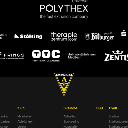
Klub
Business
CSR
Tivoli
entrum
Mitarbeiter
Aktuelles
Stadion
spartner
Abteilungen
Sponsoring
Stadiontouren
artner
Verein
Hospitality
Stadionsprec