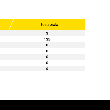
Testspiele
3
135
0
0
0
0
0