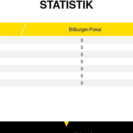
STATISTIK
Bitburger-Pokal
0
0
0
0
0
0
0