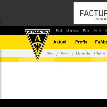
Tivoli
Mitglieder
Fans
Archiv
K
Stadion
Mitglied werden
Fan-Infos
Saisonar
Aktuell
Profis
Fußba
Stadiontouren
Downloads
Fanbeauftragte
Bilanz G
Stadionsprecher
Kontakt
Fanbeirat
Bilanz D
Start
Profis
Mannschaft & Trainer
Anreise
Fan-Klubs
Vereins-H
Tickets
Fanprojekt
Tivoli-His
Veranstaltungen
Ahnentaf
Team Tivoli
Akkreditierungen
Stadionordnung
Stadiongaststätte Klömpchensklub