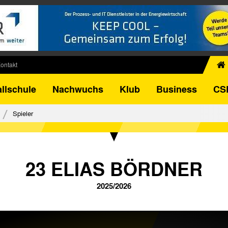
ontakt
chiv
llschule
Nachwuchs
Klub
Business
CS
egner
FB-Pokal
Spieler
istorie
torie
el
23 ELIAS BÖRDNER
2025/2026