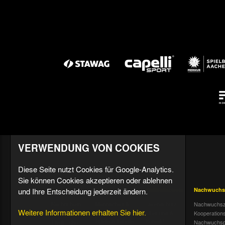
VERWENDUNG VON COOKIES
Diese Seite nutzt Cookies für Google-Analytics.
Sie können Cookies akzeptieren oder ablehnen
und Ihre Entscheidung jederzeit ändern.
Aktuell
Profis
Fußballschule
Nachwuchs
Nachrichten
Mannschaft &
Datenschutz
Nachwuchsz
Weitere Informationen erhalten Sie hier.
Trainer
Termine
Über uns &
Kooperation
Spiele & Tabelle
Kontakt
Tivoli Echo
Nachwuchsp