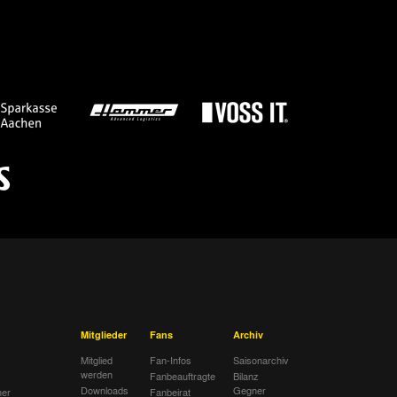
Mitglieder
Fans
Archiv
Mitglied
Fan-Infos
Saisonarchiv
werden
Fanbeauftragte
Bilanz
Downloads
Gegner
her
Fanbeirat