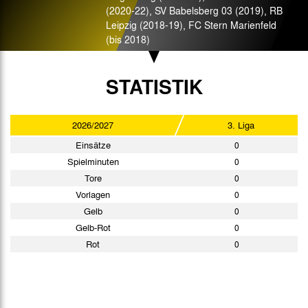
(2020-22), SV Babelsberg 03 (2019), RB
Leipzig (2018-19), FC Stern Marienfeld
(bis 2018)
STATISTIK
2026/2027
3. Liga
Einsätze
0
Spielminuten
0
Tore
0
Vorlagen
0
Gelb
0
Gelb-Rot
0
Rot
0