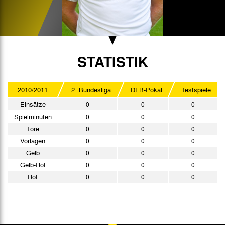
STATISTIK
2010/2011
2. Bundesliga
DFB-Pokal
Testspiele
Einsätze
0
0
0
Spielminuten
0
0
0
Tore
0
0
0
Vorlagen
0
0
0
Gelb
0
0
0
Gelb-Rot
0
0
0
Rot
0
0
0