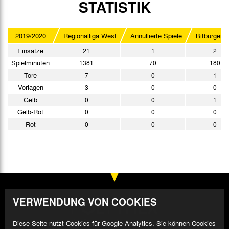
STATISTIK
2019/2020
Regionalliga West
Annullierte Spiele
Bitburger-P
Einsätze
21
1
2
Spielminuten
1381
70
180
Tore
7
0
1
Vorlagen
3
0
0
Gelb
0
0
1
Gelb-Rot
0
0
0
Rot
0
0
0
VERWENDUNG VON COOKIES
Diese Seite nutzt Cookies für Google-Analytics. Sie können Cookies