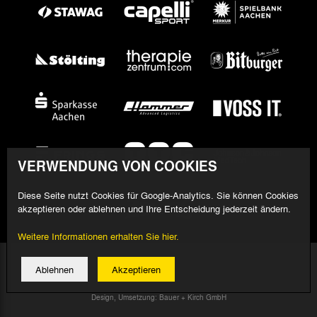
VERWENDUNG VON COOKIES
Diese Seite nutzt Cookies für Google-Analytics. Sie können Cookies
akzeptieren oder ablehnen und Ihre Entscheidung jederzeit ändern.
Weitere Informationen erhalten Sie hier.
© 2026 Alemannia Aachen - Alle Rechte vorbehalten
Ablehnen
Akzeptieren
Impressum/Datenschutz
Design, Umsetzung: Bauer + Kirch GmbH