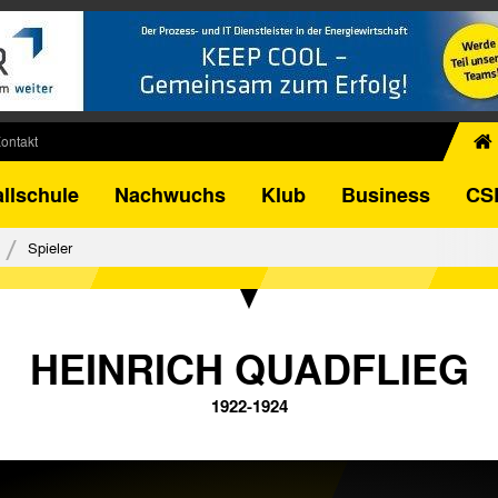
ontakt
chiv
llschule
Nachwuchs
Klub
Business
CS
egner
FB-Pokal
Spieler
istorie
torie
el
HEINRICH QUADFLIEG
1922-1924