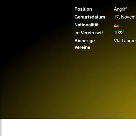
Gegen Rechtsextremismus am Tivoli
Position
Angriff
Verbotene Symbolik am Tivoli
Geburtsdatum
17. Novem
Nationalität
Im Verein seit
1922
Bisherige
VfJ Lauren
Vereine