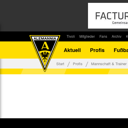
Tivoli
Mitglieder
Fans
Archiv
K
Stadion
Mitglied werden
Fan-Infos
Saisonar
Aktuell
Profis
Fußba
Stadiontouren
Downloads
Fanbeauftragte
Bilanz G
Stadionsprecher
Kontakt
Fanbeirat
Bilanz D
Start
Profis
Mannschaft & Trainer
Anreise
Fan-Klubs
Vereins-H
Tickets
Fanprojekt
Tivoli-His
Veranstaltungen
Ahnentaf
Team Tivoli
Akkreditierungen
Stadionordnung
Stadiongaststätte Klömpchensklub