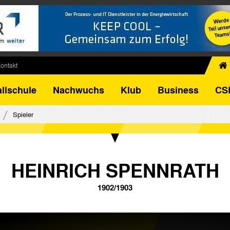
ontakt
chiv
llschule
Nachwuchs
Klub
Business
CS
egner
FB-Pokal
Spieler
istorie
torie
el
HEINRICH SPENNRATH
1902/1903