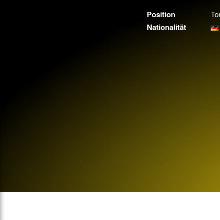
Gegen Rechtsextremismus am Tivoli
Position
To
Verbotene Symbolik am Tivoli
Nationalität