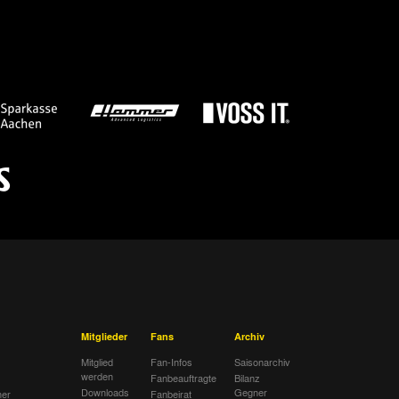
Mitglieder
Fans
Archiv
Mitglied
Fan-Infos
Saisonarchiv
werden
Fanbeauftragte
Bilanz
Downloads
Gegner
her
Fanbeirat