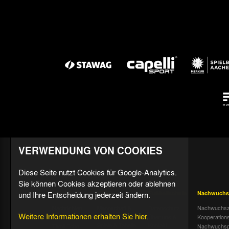
VERWENDUNG VON COOKIES
Diese Seite nutzt Cookies für Google-Analytics.
Sie können Cookies akzeptieren oder ablehnen
und Ihre Entscheidung jederzeit ändern.
Aktuell
Profis
Fußballschule
Nachwuchs
Nachrichten
Mannschaft &
Datenschutz
Nachwuchsz
Weitere Informationen erhalten Sie hier.
Trainer
Termine
Über uns &
Kooperation
Spiele & Tabelle
Kontakt
Tivoli Echo
Nachwuchsp