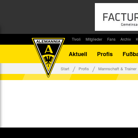
Tivoli
Mitglieder
Fans
Archiv
K
Stadion
Mitglied werden
Fan-Infos
Saisonar
Aktuell
Profis
Fußba
Stadiontouren
Downloads
Fanbeauftragte
Bilanz G
Stadionsprecher
Kontakt
Fanbeirat
Bilanz D
Start
Profis
Mannschaft & Trainer
Anreise
Fan-Klubs
Vereins-H
Tickets
Fanprojekt
Tivoli-His
Veranstaltungen
Ahnentaf
Team Tivoli
Akkreditierungen
Stadionordnung
Stadiongaststätte Klömpchensklub