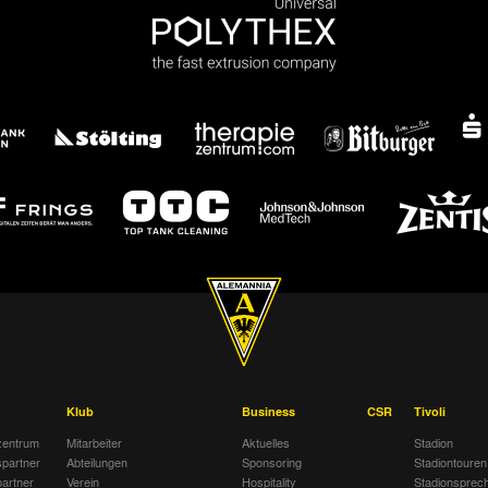
Klub
Business
CSR
Tivoli
entrum
Mitarbeiter
Aktuelles
Stadion
spartner
Abteilungen
Sponsoring
Stadiontouren
artner
Verein
Hospitality
Stadionsprec