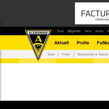
Tivoli
Mitglieder
Fans
Archiv
K
Stadion
Mitglied werden
Fan-Infos
Saisonar
Aktuell
Profis
Fußba
Stadiontouren
Downloads
Fanbeauftragte
Bilanz G
Stadionsprecher
Kontakt
Fanbeirat
Bilanz D
Start
Profis
Mannschaft & Trainer
Anreise
Fan-Klubs
Vereins-H
Tickets
Fanprojekt
Tivoli-His
Veranstaltungen
Ahnentaf
Team Tivoli
Akkreditierungen
Stadionordnung
Stadiongaststätte Klömpchensklub