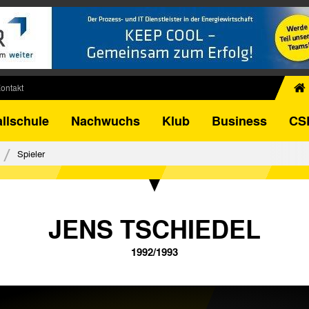
ontakt
chiv
llschule
Nachwuchs
Klub
Business
CS
egner
FB-Pokal
Spieler
istorie
torie
el
JENS TSCHIEDEL
1992/1993