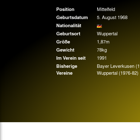
Gegen Rechtsextremismus am Tivoli
Position
Mittelfeld
Verbotene Symbolik am Tivoli
Geburtsdatum
5. August 1968
Nationalität
Geburtsort
Wuppertal
Größe
1,87m
Gewicht
78kg
Im Verein seit
1991
Bisherige
Bayer Leverkusen (1
Vereine
Wuppertal (1976-82)