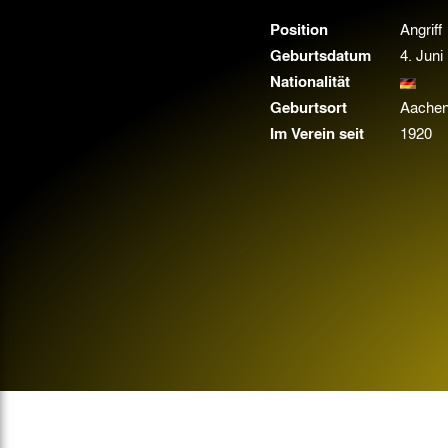
Gegen Rechtsextremismus am Tivoli
Position
Angriff
Verbotene Symbolik am Tivoli
Geburtsdatum
4. Juni
Nationalität
Geburtsort
Aache
Im Verein seit
1920