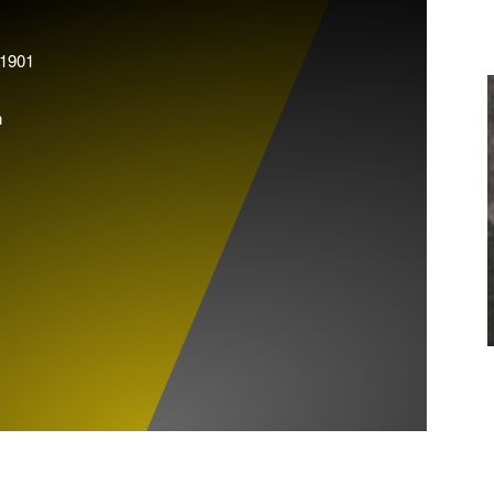
 1901
n