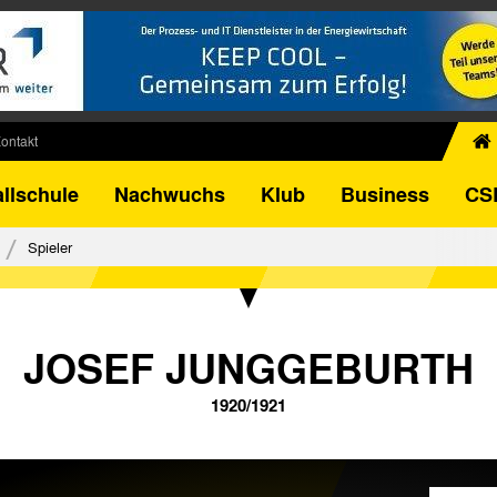
ontakt
chiv
llschule
Nachwuchs
Klub
Business
CS
egner
FB-Pokal
Spieler
istorie
torie
el
JOSEF JUNGGEBURTH
1920/1921