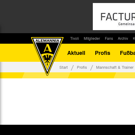
Tivoli
Mitglieder
Fans
Archiv
K
Stadion
Mitglied werden
Fan-Infos
Saisonar
Aktuell
Profis
Fußba
Stadiontouren
Downloads
Fanbeauftragte
Bilanz G
Stadionsprecher
Kontakt
Fanbeirat
Bilanz D
Start
Profis
Mannschaft & Trainer
Anreise
Fan-Klubs
Vereins-H
Tickets
Fanprojekt
Tivoli-His
Veranstaltungen
Ahnentaf
Team Tivoli
Akkreditierungen
Stadionordnung
Stadiongaststätte Klömpchensklub