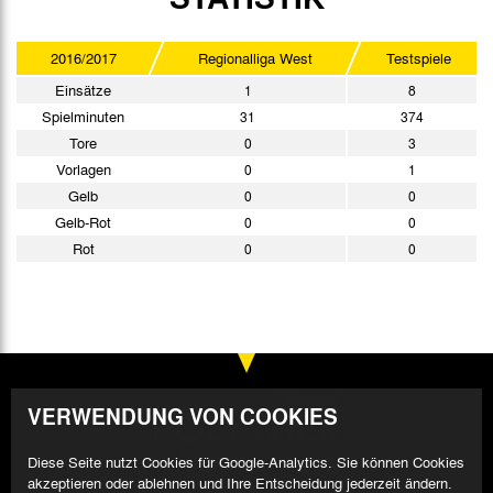
2016/2017
Regionalliga West
Testspiele
Einsätze
1
8
Spielminuten
31
374
Tore
0
3
Vorlagen
0
1
Gelb
0
0
Gelb-Rot
0
0
Rot
0
0
VERWENDUNG VON COOKIES
Diese Seite nutzt Cookies für Google-Analytics. Sie können Cookies
akzeptieren oder ablehnen und Ihre Entscheidung jederzeit ändern.