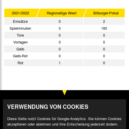
2021/2022
Regionalliga West
Bitburger-Pokal
Einsätze
0
2
Spielminuten
0
180
Tore
0
0
Vorlagen
0
0
Gelb
0
0
Gelb-Rot
0
0
Rot
1
0
VERWENDUNG VON COOKIES
Diese Seite nutzt Cookies für Google-Analytics. Sie können Cookies
akzeptieren oder ablehnen und Ihre Entscheidung jederzeit ändern.