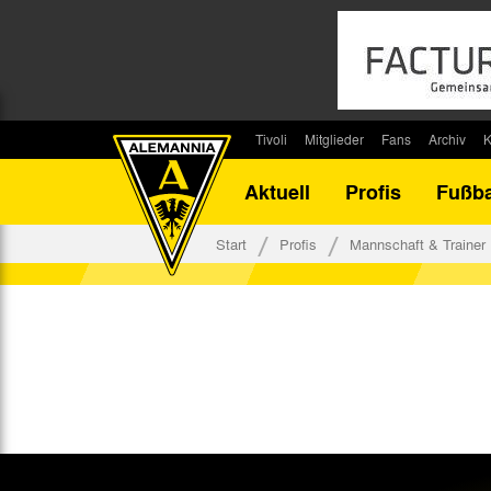
Tivoli
Mitglieder
Fans
Archiv
K
Stadion
Mitglied werden
Fan-Infos
Saisonar
Aktuell
Profis
Fußba
Stadiontouren
Downloads
Fanbeauftragte
Bilanz G
Stadionsprecher
Kontakt
Fanbeirat
Bilanz D
Start
Profis
Mannschaft & Trainer
Anreise
Fan-Klubs
Vereins-H
Tickets
Fanprojekt
Tivoli-His
Veranstaltungen
Ahnentaf
Team Tivoli
Akkreditierungen
Stadionordnung
Stadiongaststätte Klömpchensklub