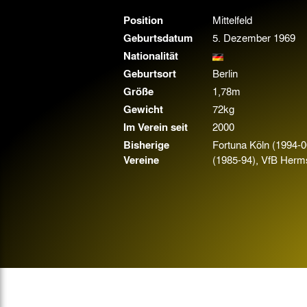
Gegen Rechtsextremismus am Tivoli
Position
Mittelfeld
Verbotene Symbolik am Tivoli
Geburtsdatum
5. Dezember 1969
Nationalität
Geburtsort
Berlin
Größe
1,78m
Gewicht
72kg
Im Verein seit
2000
Bisherige
Fortuna Köln (1994-
Vereine
(1985-94), VfB Herms