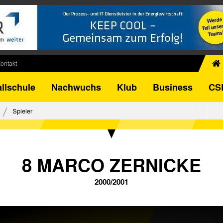
ontakt
chiv
llschule
Nachwuchs
Klub
Business
CS
egner
FB-Pokal
Spieler
istorie
torie
el
8 MARCO ZERNICKE
2000/2001