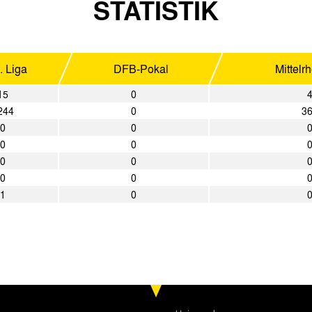
STATISTIK
. Liga
DFB-Pokal
Mittelr
15
0
244
0
3
0
0
0
0
0
0
0
0
1
0