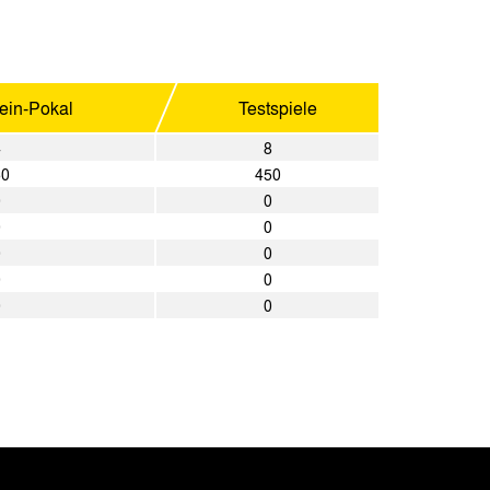
hein-Pokal
Testspiele
4
8
60
450
0
0
0
0
0
0
0
0
0
0