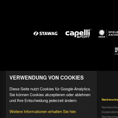
VERWENDUNG VON COOKIES
Diese Seite nutzt Cookies für Google-Analytics.
Sie können Cookies akzeptieren oder ablehnen
und Ihre Entscheidung jederzeit ändern.
Aktuell
Profis
Fußballschule
Nachwuchs
Nachrichten
Mannschaft &
Datenschutz
Nachwuchsz
Weitere Informationen erhalten Sie hier.
Trainer
Termine
Über uns &
Kooperation
Spiele & Tabelle
Kontakt
Tivoli Echo
Nachwuchsp