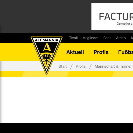
Tivoli
Mitglieder
Fans
Archiv
K
Stadion
Mitglied werden
Fan-Infos
Saisonar
Aktuell
Profis
Fußba
Stadiontouren
Downloads
Fanbeauftragte
Bilanz G
Stadionsprecher
Kontakt
Fanbeirat
Bilanz D
Start
Profis
Mannschaft & Trainer
Anreise
Fan-Klubs
Vereins-H
Tickets
Fanprojekt
Tivoli-His
Veranstaltungen
Ahnentaf
Team Tivoli
Akkreditierungen
Stadionordnung
Stadiongaststätte Klömpchensklub