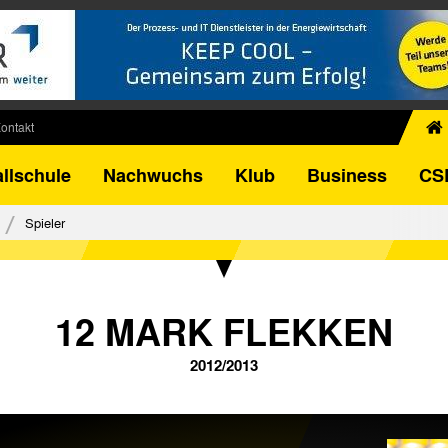
ontakt
chiv
llschule
Nachwuchs
Klub
Business
CS
egner
FB-Pokal
Spieler
istorie
torie
el
12 MARK FLEKKEN
2012/2013