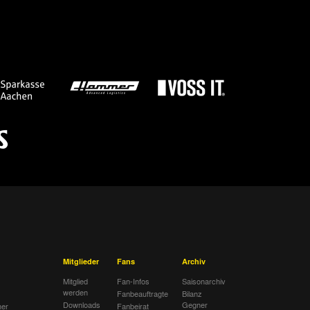
Mitglieder
Fans
Archiv
Mitglied
Fan-Infos
Saisonarchiv
werden
Fanbeauftragte
Bilanz
Downloads
Gegner
her
Fanbeirat