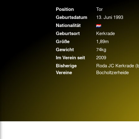
Gegen Rechtsextremismus am Tivoli
Position
Tor
Verbotene Symbolik am Tivoli
Geburtsdatum
13. Juni 1993
Nationalität
Geburtsort
Kerkrade
Größe
1,89m
Gewicht
74kg
Im Verein seit
2009
Bisherige
Roda JC Kerkrade (b
Vereine
Bocholtzerheide