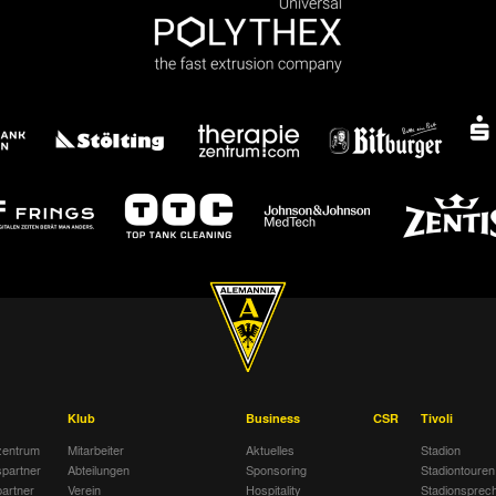
Klub
Business
CSR
Tivoli
entrum
Mitarbeiter
Aktuelles
Stadion
spartner
Abteilungen
Sponsoring
Stadiontouren
artner
Verein
Hospitality
Stadionsprec