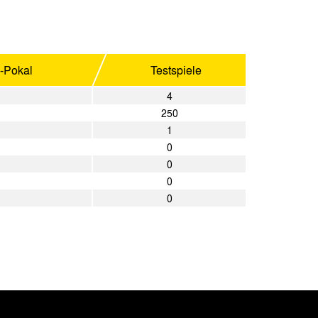
n-Pokal
Testspiele
4
250
1
0
0
0
0