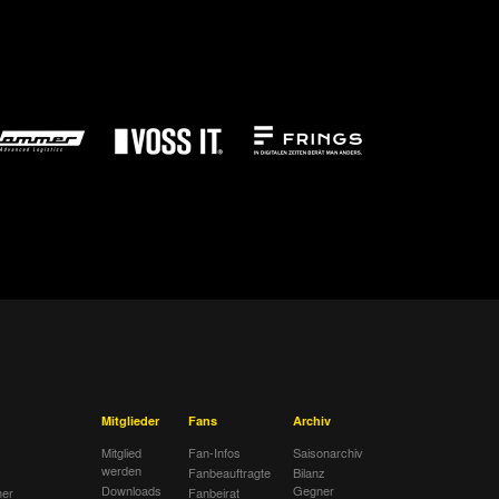
Mitglieder
Fans
Archiv
Mitglied
Fan-Infos
Saisonarchiv
werden
Fanbeauftragte
Bilanz
Downloads
Gegner
her
Fanbeirat