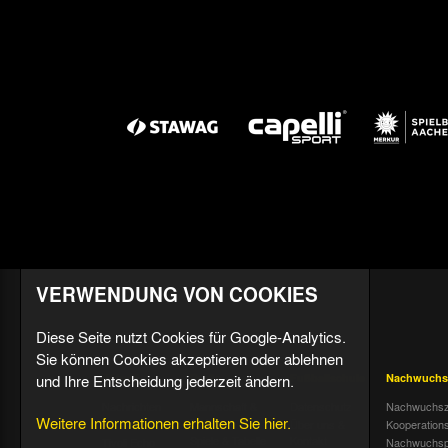
VERWENDUNG VON COOKIES
Diese Seite nutzt Cookies für Google-Analytics.
Sie können Cookies akzeptieren oder ablehnen
und Ihre Entscheidung jederzeit ändern.
Aktuell
Profis
Fußballschule
Nachwuchs
Nachrichten
Mannschaft &
Datenschutz
Nachwuchsz
Weitere Informationen erhalten Sie hier.
Trainer
Termine
Über uns &
Kooperation
Spiele & Tabelle
Kontakt
Tivoli Echo
Nachwuchsp