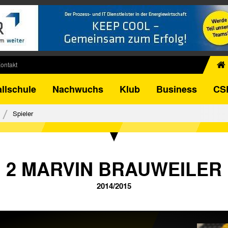
ontakt
chiv
llschule
Nachwuchs
Klub
Business
CS
egner
FB-Pokal
Spieler
istorie
torie
el
2 MARVIN BRAUWEILER
2014/2015