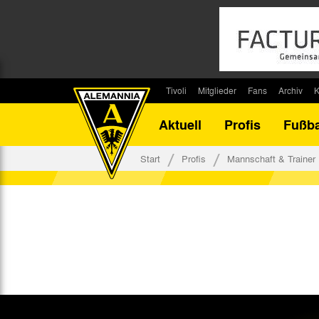
Tivoli
Mitglieder
Fans
Archiv
K
Stadion
Mitglied werden
Fan-Infos
Saisonar
Aktuell
Profis
Fußba
Stadiontouren
Downloads
Fanbeauftragte
Bilanz G
Stadionsprecher
Kontakt
Fanbeirat
Bilanz D
Start
Profis
Mannschaft & Trainer
Anreise
Fan-Klubs
Vereins-H
Tickets
Fanprojekt
Tivoli-His
Veranstaltungen
Ahnentaf
Team Tivoli
Akkreditierungen
Stadionordnung
Stadiongaststätte Klömpchensklub