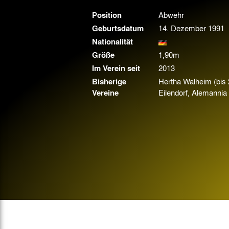
Gegen Rechtsextremismus am Tivoli
Position
Abwehr
Verbotene Symbolik am Tivoli
Geburtsdatum
14. Dezember 1991
Nationalität
Größe
1,90m
Im Verein seit
2013
Bisherige
Hertha Walheim (bis 
Vereine
Eilendorf, Alemanni