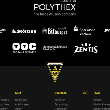
Klub
Business
CSR
Tivoli
entrum
Mitarbeiter
Aktuelles
Stadion
spartner
Abteilungen
Sponsoring
Stadiontouren
artner
Verein
Hospitality
Stadionsprec