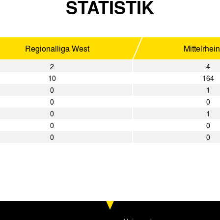
STATISTIK
Regionalliga West
Mittelrhei
2
4
10
164
0
1
0
0
0
1
0
0
0
0