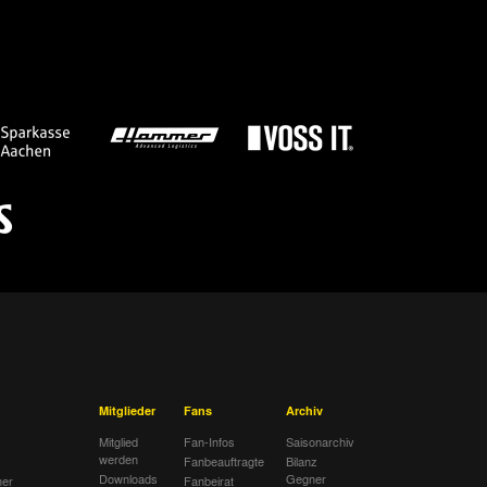
Mitglieder
Fans
Archiv
Mitglied
Fan-Infos
Saisonarchiv
werden
Fanbeauftragte
Bilanz
Downloads
Gegner
her
Fanbeirat