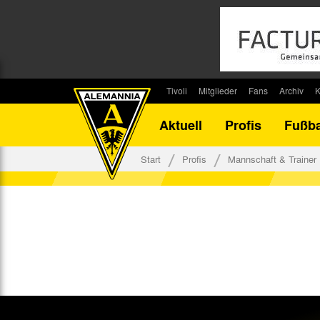
Tivoli
Mitglieder
Fans
Archiv
K
Stadion
Mitglied werden
Fan-Infos
Saisonar
Aktuell
Profis
Fußba
Stadiontouren
Downloads
Fanbeauftragte
Bilanz G
Stadionsprecher
Kontakt
Fanbeirat
Bilanz D
Start
Profis
Mannschaft & Trainer
Anreise
Fan-Klubs
Vereins-H
Tickets
Fanprojekt
Tivoli-His
Veranstaltungen
Ahnentaf
Team Tivoli
Akkreditierungen
Stadionordnung
Stadiongaststätte Klömpchensklub