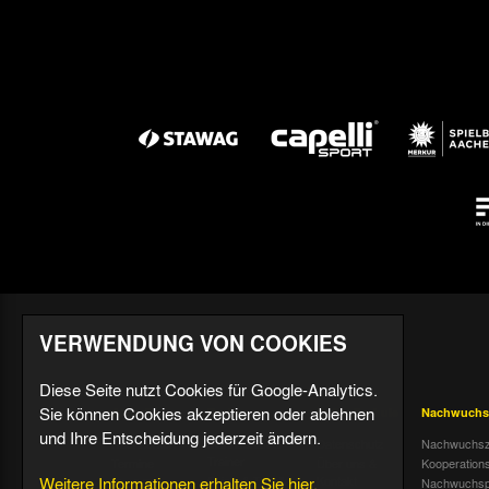
VERWENDUNG VON COOKIES
Diese Seite nutzt Cookies für Google-Analytics.
Sie können Cookies akzeptieren oder ablehnen
Aktuell
Profis
Fußballschule
Nachwuchs
und Ihre Entscheidung jederzeit ändern.
Nachrichten
Mannschaft &
Datenschutz
Nachwuchsz
Trainer
Termine
Über uns &
Kooperation
Weitere Informationen erhalten Sie hier.
Spiele & Tabelle
Kontakt
Tivoli Echo
Nachwuchsp