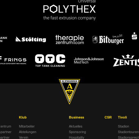
Klub
Business
CSR
Tivoli
entrum
Mitarbeiter
Aktuelles
Stadion
spartner
Abteilungen
Sponsoring
Stadiontouren
artner
Verein
Hospitality
Stadionsprec