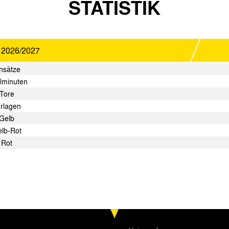
STATISTIK
n
2026/2027
nsätze
lminuten
Tore
rlagen
Gelb
lb-Rot
Rot