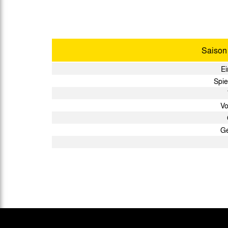
Saiso
Ei
Spie
Vo
Ge