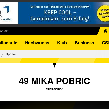
ontakt
chiv
llschule
Nachwuchs
Klub
Business
CS
egner
FB-Pokal
Spieler
istorie
torie
el
49 MIKA POBRIC
2026/2027