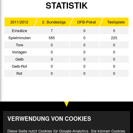
STATISTIK
2011/2012
2. Bundesliga
DFB-Pokal
Testspiele
Einsätze
7
0
5
Spielminuten
585
0
225
Tore
0
0
0
Vorlagen
0
0
0
Gelb
3
0
0
Gelb-Rot
0
0
0
Rot
0
0
0
VERWENDUNG VON COOKIES
Diese Seite nutzt Cookies für Google-Analytics. Sie können Cookies