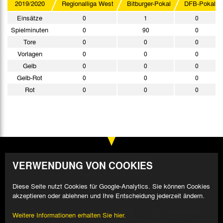
2019/2020
Regionalliga West
Bitburger-Pokal
DFB-Pokal
Einsätze
0
1
0
Spielminuten
0
90
0
Tore
0
0
0
Vorlagen
0
0
0
Gelb
0
0
0
Gelb-Rot
0
0
0
Rot
0
0
0
VERWENDUNG VON COOKIES
Diese Seite nutzt Cookies für Google-Analytics. Sie können Cookies
akzeptieren oder ablehnen und Ihre Entscheidung jederzeit ändern.
Weitere Informationen erhalten Sie hier.