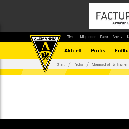
Tivoli
Mitglieder
Fans
Archiv
K
Stadion
Mitglied werden
Fan-Infos
Saisonar
Aktuell
Profis
Fußba
Stadiontouren
Downloads
Fanbeauftragte
Bilanz G
Stadionsprecher
Kontakt
Fanbeirat
Bilanz D
Start
Profis
Mannschaft & Trainer
Anreise
Fan-Klubs
Vereins-H
Tickets
Fanprojekt
Tivoli-His
Veranstaltungen
Ahnentaf
Team Tivoli
Akkreditierungen
Stadionordnung
Stadiongaststätte Klömpchensklub