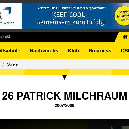
ontakt
chiv
llschule
Nachwuchs
Klub
Business
CS
egner
FB-Pokal
Spieler
istorie
torie
el
26 PATRICK MILCHRAUM
2007/2008