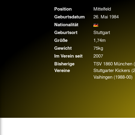
Gegen Rechtsextremismus am Tivoli
Position
Mittelfeld
Verbotene Symbolik am Tivoli
Geburtsdatum
26. Mai 1984
Nationalität
Geburtsort
Stuttgart
Größe
1,74m
Gewicht
75kg
Im Verein seit
2007
Bisherige
TSV 1860 München (
Vereine
Stuttgarter Kickers (
Vaihingen (1988-00)