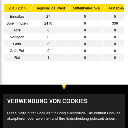
2013/2014
Regionalliga West
Mittelrhein-Pokal
Testspiele
Einsätze
27
0
5
Spielminuten
2410
0
336
Tore
0
0
0
Vorlagen
0
0
0
Gelb
3
0
0
Gelb-Rot
0
0
0
Rot
1
0
0
VERWENDUNG VON COOKIES
Diese Seite nutzt Cookies für Google-Analytics. Sie können Cookies
akzeptieren oder ablehnen und Ihre Entscheidung jederzeit ändern.