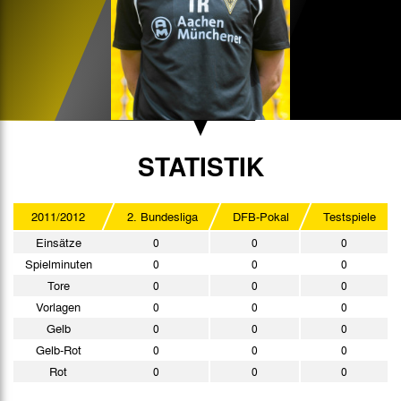
STATISTIK
2011/2012
2. Bundesliga
DFB-Pokal
Testspiele
Einsätze
0
0
0
Spielminuten
0
0
0
Tore
0
0
0
Vorlagen
0
0
0
Gelb
0
0
0
Gelb-Rot
0
0
0
Rot
0
0
0