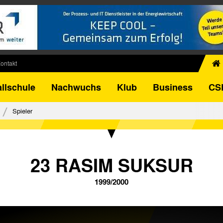
ontakt
chiv
llschule
Nachwuchs
Klub
Business
CS
egner
FB-Pokal
Spieler
istorie
torie
el
23 RASIM SUKSUR
1999/2000