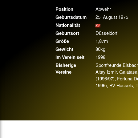
Gegen Rechtsextremismus am Tivoli
Position
Abwehr
Verbotene Symbolik am Tivoli
Geburtsdatum
25. August 1975
Nationalität
Geburtsort
Düsseldorf
Größe
1,87m
Gewicht
80kg
Im Verein seit
1998
Bisherige
Sportfreunde Eisbacht
Vereine
Altay Izmir, Galatasa
(1996/97), Fortuna Dü
1996), BV Hassels, T