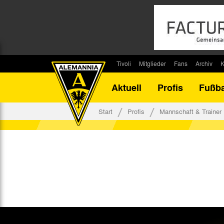
Tivoli
Mitglieder
Fans
Archiv
K
Stadion
Mitglied werden
Fan-Infos
Saisonar
Aktuell
Profis
Fußba
Stadiontouren
Downloads
Fanbeauftragte
Bilanz G
Stadionsprecher
Kontakt
Fanbeirat
Bilanz D
Start
Profis
Mannschaft & Trainer
Anreise
Fan-Klubs
Vereins-H
Tickets
Fanprojekt
Tivoli-His
Veranstaltungen
Ahnentaf
Team Tivoli
Akkreditierungen
Stadionordnung
Stadiongaststätte Klömpchensklub