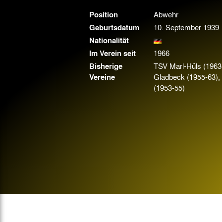
Gegen Rechtsextremismus am Tivoli
Position
Abwehr
Verbotene Symbolik am Tivoli
Geburtsdatum
10. September 1939
Nationalität
Im Verein seit
1966
Bisherige
TSV Marl-Hüls (1963-
Vereine
Gladbeck (1955-63),
(1953-55)