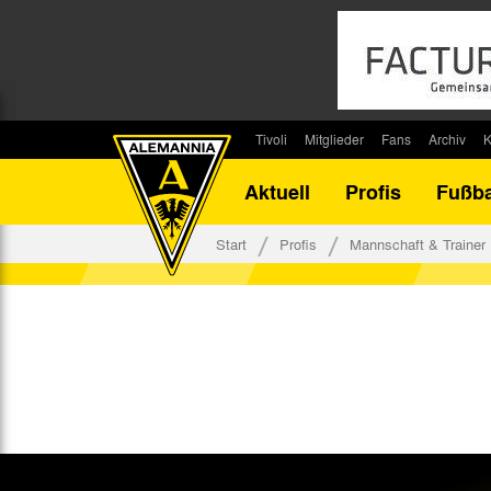
Tivoli
Mitglieder
Fans
Archiv
K
Stadion
Mitglied werden
Fan-Infos
Saisonar
Aktuell
Profis
Fußba
Stadiontouren
Downloads
Fanbeauftragte
Bilanz G
Stadionsprecher
Kontakt
Fanbeirat
Bilanz D
Start
Profis
Mannschaft & Trainer
Anreise
Fan-Klubs
Vereins-H
Tickets
Fanprojekt
Tivoli-His
Veranstaltungen
Ahnentaf
Team Tivoli
Akkreditierungen
Stadionordnung
Stadiongaststätte Klömpchensklub