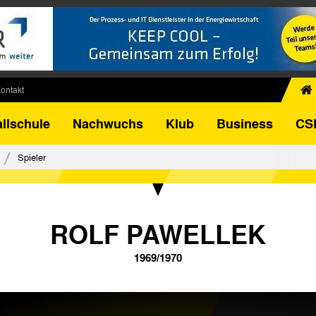
ontakt
chiv
llschule
Nachwuchs
Klub
Business
CS
egner
FB-Pokal
Spieler
istorie
torie
el
ROLF PAWELLEK
1969/1970