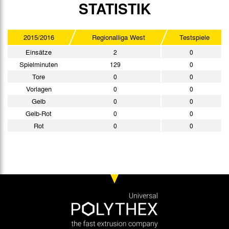
STATISTIK
2015/2016
Regionalliga West
Testspiele
Einsätze
2
0
Spielminuten
129
0
Tore
0
0
Vorlagen
0
0
Gelb
0
0
Gelb-Rot
0
0
Rot
0
0