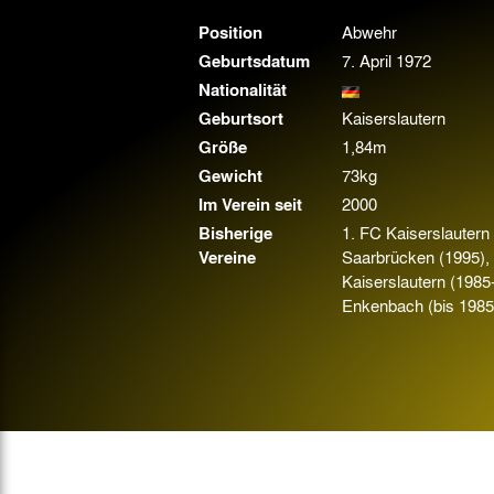
Gegen Rechtsextremismus am Tivoli
Position
Abwehr
Verbotene Symbolik am Tivoli
Geburtsdatum
7. April 1972
Nationalität
Geburtsort
Kaiserslautern
Größe
1,84m
Gewicht
73kg
Im Verein seit
2000
Bisherige
1. FC Kaiserslautern
Vereine
Saarbrücken (1995),
Kaiserslautern (1985
Enkenbach (bis 1985