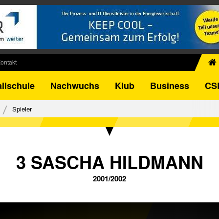
ontakt
chiv
llschule
Nachwuchs
Klub
Business
CS
egner
FB-Pokal
Spieler
istorie
torie
el
3 SASCHA HILDMANN
2001/2002