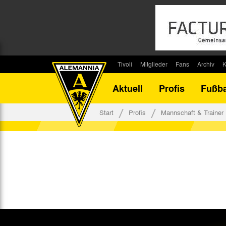
Tivoli
Mitglieder
Fans
Archiv
K
Stadion
Mitglied werden
Fan-Infos
Saisonar
Aktuell
Profis
Fußba
Stadiontouren
Downloads
Fanbeauftragte
Bilanz G
Stadionsprecher
Kontakt
Fanbeirat
Bilanz D
Start
Profis
Mannschaft & Trainer
Anreise
Fan-Klubs
Vereins-H
Tickets
Fanprojekt
Tivoli-His
Veranstaltungen
Ahnentaf
Team Tivoli
Akkreditierungen
Stadionordnung
Stadiongaststätte Klömpchensklub