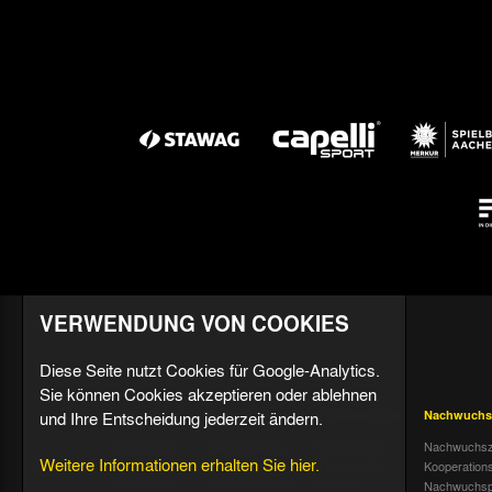
VERWENDUNG VON COOKIES
Diese Seite nutzt Cookies für Google-Analytics.
Sie können Cookies akzeptieren oder ablehnen
und Ihre Entscheidung jederzeit ändern.
Aktuell
Profis
Fußballschule
Nachwuchs
Nachrichten
Mannschaft &
Datenschutz
Nachwuchsz
Weitere Informationen erhalten Sie hier.
Trainer
Termine
Über uns &
Kooperation
Spiele & Tabelle
Kontakt
Tivoli Echo
Nachwuchsp