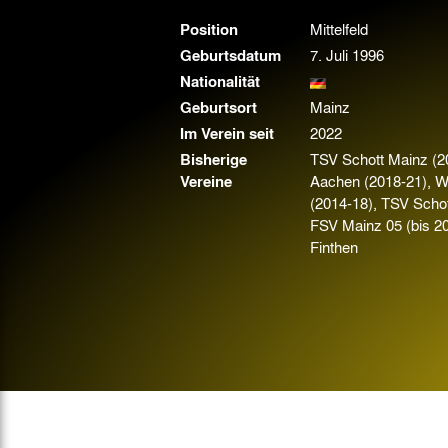
Gegen Rechtsextremismus am Tivoli
Position
Mittelfeld
Verbotene Symbolik am Tivoli
Geburtsdatum
7. Juli 1996
Nationalität
Geburtsort
Mainz
Im Verein seit
2022
Bisherige
TSV Schott Mainz (2
Vereine
Aachen (2018-21), 
(2014-18), TSV Schot
FSV Mainz 05 (bis 2
Finthen