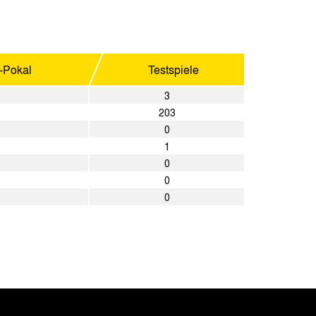
r-Pokal
Testspiele
3
203
0
1
0
0
0