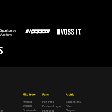
Mitglieder
Fans
Archiv
Mitglied
Fan-Infos
Saisonarchiv
werden
Fanbeauftragte
Bilanz
Downloads
Gegner
her
Fanbeirat