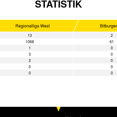
STATISTIK
Regionalliga West
Bitburge
13
2
1068
61
1
0
3
0
2
0
0
0
0
0