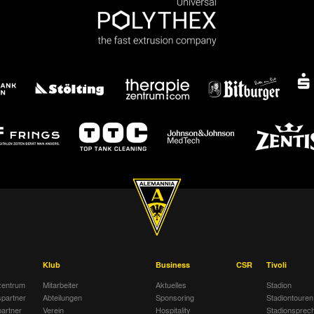
Klub
Business
CSR
Tivoli
entrum
Mitarbeiter
Aktuelles
Stadion
spartner
Abteilungen
Sponsoring
Stadiontouren
artner
Verein
Hospitality
Stadionsprec