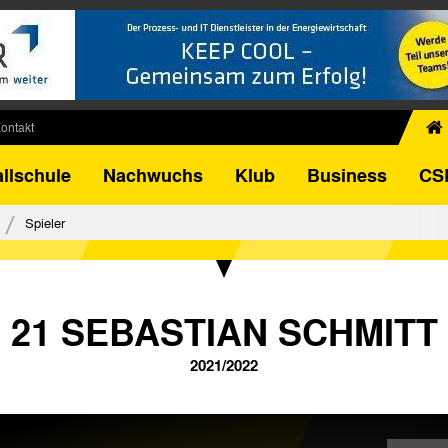
ontakt
chiv
llschule
Nachwuchs
Klub
Business
CS
egner
FB-Pokal
Spieler
istorie
torie
el
21 SEBASTIAN SCHMITT
2021/2022