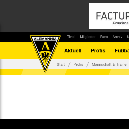
Tivoli
Mitglieder
Fans
Archiv
K
Stadion
Mitglied werden
Fan-Infos
Saisonar
Aktuell
Profis
Fußba
Stadiontouren
Downloads
Fanbeauftragte
Bilanz G
Stadionsprecher
Kontakt
Fanbeirat
Bilanz D
Start
Profis
Mannschaft & Trainer
Anreise
Fan-Klubs
Vereins-H
Tickets
Fanprojekt
Tivoli-His
Veranstaltungen
Ahnentaf
Team Tivoli
Akkreditierungen
Stadionordnung
Stadiongaststätte Klömpchensklub