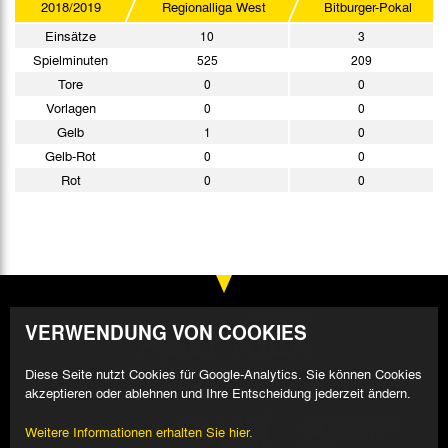
2018/2019
Regionalliga West
Bitburger-Pokal
Einsätze
10
3
Spielminuten
525
209
Tore
0
0
Vorlagen
0
0
Gelb
1
0
Gelb-Rot
0
0
Rot
0
0
VERWENDUNG VON COOKIES
Diese Seite nutzt Cookies für Google-Analytics. Sie können Cookies
akzeptieren oder ablehnen und Ihre Entscheidung jederzeit ändern.
Weitere Informationen erhalten Sie hier.