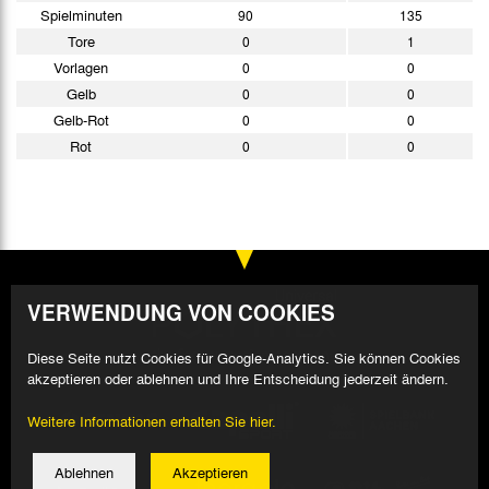
Spielminuten
90
135
Tore
0
1
Vorlagen
0
0
Gelb
0
0
Gelb-Rot
0
0
Rot
0
0
VERWENDUNG VON COOKIES
Diese Seite nutzt Cookies für Google-Analytics. Sie können Cookies
akzeptieren oder ablehnen und Ihre Entscheidung jederzeit ändern.
Weitere Informationen erhalten Sie hier.
Ablehnen
Akzeptieren